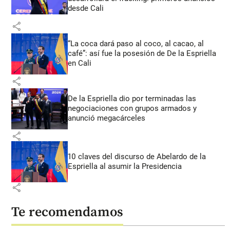
desde Cali
share
“La coca dará paso al coco, al cacao, al
café”: así fue la posesión de De la Espriella
en Cali
share
De la Espriella dio por terminadas las
negociaciones con grupos armados y
anunció megacárceles
share
10 claves del discurso de Abelardo de la
Espriella al asumir la Presidencia
share
Te recomendamos