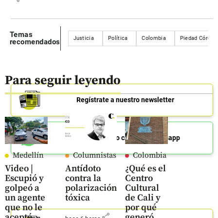
Temas
Justicia
Política
Colombia
Piedad Córdob
recomendados
Para seguir leyendo
Regístrate a nuestro newsletter
Únete a nuestro canal de Whatsapp
Medellín
Columnistas
Colombia
Video |
Antídoto
¿Qué es el
Escupió y
contra la
Centro
golpeó a
polarización
Cultural
un agente
tóxica
de Cali y
que no le
por qué
share
aceptó
generó