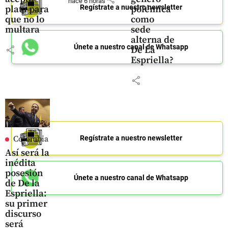
hace 6 horas
Regístrate a nuestro newsletter
plata para
polémica
que no lo
como
multara
sede
alterna de
Únete a nuestro canal de Whatsapp
share
De La
Espriella?
share
Regístrate a nuestro newsletter
Colombia
Así será la
inédita
posesión
Únete a nuestro canal de Whatsapp
de De la
Espriella:
su primer
discurso
será