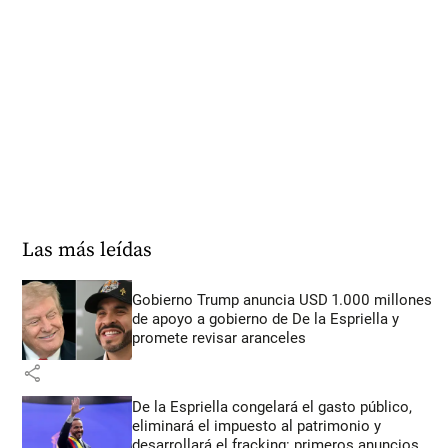
Las más leídas
Gobierno Trump anuncia USD 1.000 millones
de apoyo a gobierno de De la Espriella y
promete revisar aranceles
share
De la Espriella congelará el gasto público,
eliminará el impuesto al patrimonio y
desarrollará el fracking: primeros anuncios