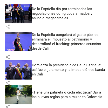
De la Espriella dio por terminadas las
negociaciones con grupos armados y
anunció megacárceles
share
De la Espriella congelará el gasto público,
eliminará el impuesto al patrimonio y
desarrollará el fracking: primeros anuncios
desde Cali
share
Comienza la presidencia de De la Espriella:
así fue el juramento y la imposición de banda
en Cali
share
¿Tiene una patineta o cicla eléctrica? Ojo a
las nuevas reglas para circular en Colombia
share