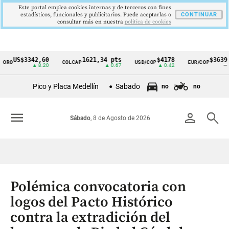
Este portal emplea cookies internas y de terceros con fines
estadísticos, funcionales y publicitarios. Puede aceptarlas o
CONTINUAR
consultar más en nuestra
politica de cookies
US$3342,60
1621,34 pts
$4178
$3639
O
COLCAP
USD/COP
EUR/COP
Cintillo
▲ 8.20
▲ 0.67
▲ 0.42
—
de
Pico y Placa Medellín
Sabado
no
no
indicadores
económicos
menu
person
search
Sábado
, 8 de Agosto de 2026
Colombia
Polémica convocatoria con
logos del Pacto Histórico
contra la extradición del