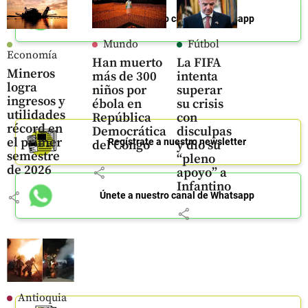
Únete a nuestro canal de Whatsapp
Mundo
Fútbol
Economía
Han muerto
La FIFA
Mineros
más de 300
intenta
logra
niños por
superar
ingresos y
ébola en
su crisis
utilidades
República
con
récord en
Democrática
disculpas
el primer
Regístrate a nuestro newsletter
del Congo
y dio su
semestre
“pleno
de 2026
share
apoyo” a
Infantino
share
Únete a nuestro canal de Whatsapp
share
Antioquia