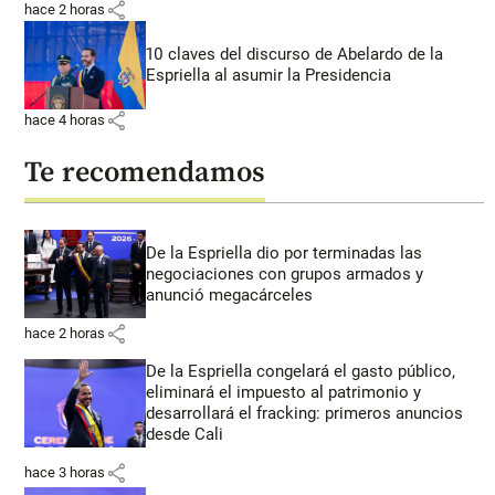
share
hace 2 horas
10 claves del discurso de Abelardo de la
Espriella al asumir la Presidencia
share
hace 4 horas
Te recomendamos
De la Espriella dio por terminadas las
negociaciones con grupos armados y
anunció megacárceles
share
hace 2 horas
De la Espriella congelará el gasto público,
eliminará el impuesto al patrimonio y
desarrollará el fracking: primeros anuncios
desde Cali
share
hace 3 horas