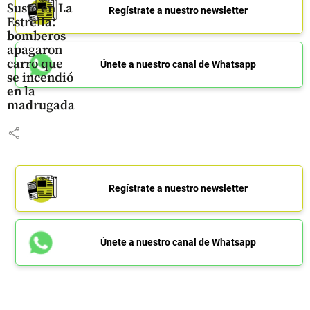
Susto en La
Regístrate a nuestro newsletter
Estrella:
bomberos
apagaron
carro que
Únete a nuestro canal de Whatsapp
se incendió
en la
madrugada
share
Regístrate a nuestro newsletter
Únete a nuestro canal de Whatsapp