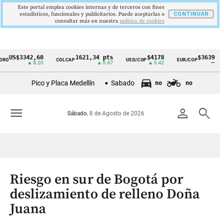
Este portal emplea cookies internas y de terceros con fines
estadísticos, funcionales y publicitarios. Puede aceptarlas o
CONTINUAR
consultar más en nuestra
politica de cookies
US$3342,60
1621,34 pts
$4178
$3639
O
COLCAP
USD/COP
EUR/COP
Cintillo
▲ 8.20
▲ 0.67
▲ 0.42
—
de
Pico y Placa Medellín
Sabado
no
no
indicadores
económicos
menu
person
search
Sábado
, 8 de Agosto de 2026
Colombia
Riesgo en sur de Bogotá por
deslizamiento de relleno Doña
Juana