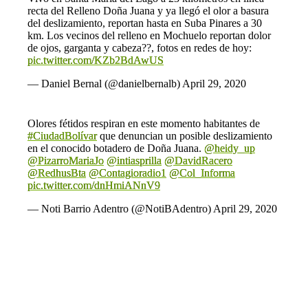
recta del Relleno Doña Juana y ya llegó el olor a basura
del deslizamiento, reportan hasta en Suba Pinares a 30
km. Los vecinos del relleno en Mochuelo reportan dolor
de ojos, garganta y cabeza??, fotos en redes de hoy:
pic.twitter.com/KZb2BdAwUS
— Daniel Bernal (@danielbernalb)
April 29, 2020
Olores fétidos respiran en este momento habitantes de
#CiudadBolívar
que denuncian un posible deslizamiento
en el conocido botadero de Doña Juana.
@heidy_up
@PizarroMariaJo
@intiasprilla
@DavidRacero
@RedhusBta
@Contagioradio1
@Col_Informa
pic.twitter.com/dnHmiANnV9
— Noti Barrio Adentro (@NotiBAdentro)
April 29, 2020