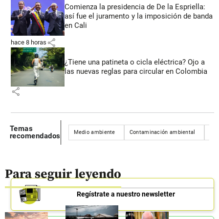
Comienza la presidencia de De la Espriella:
así fue el juramento y la imposición de banda
en Cali
share
hace 8 horas
¿Tiene una patineta o cicla eléctrica? Ojo a
las nuevas reglas para circular en Colombia
share
Temas
Medio ambiente
Contaminación ambiental
Eme
recomendados
Para seguir leyendo
Regístrate a nuestro newsletter