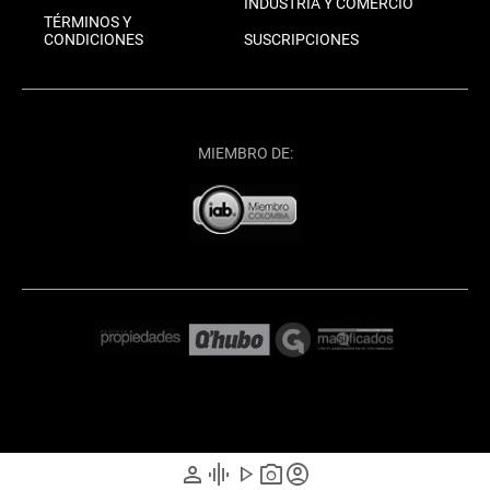
INDUSTRIA Y COMERCIO
TÉRMINOS Y
CONDICIONES
SUSCRIPCIONES
MIEMBRO DE:
person
graphic_eq
play_arrow
photo_camera
account_circle