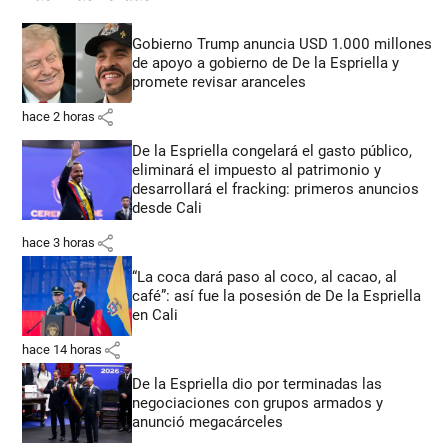
Gobierno Trump anuncia USD 1.000 millones
de apoyo a gobierno de De la Espriella y
promete revisar aranceles
share
hace 2 horas
De la Espriella congelará el gasto público,
eliminará el impuesto al patrimonio y
desarrollará el fracking: primeros anuncios
desde Cali
share
hace 3 horas
“La coca dará paso al coco, al cacao, al
café”: así fue la posesión de De la Espriella
en Cali
share
hace 14 horas
De la Espriella dio por terminadas las
negociaciones con grupos armados y
anunció megacárceles