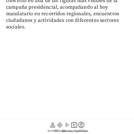
convirtió en una de las figuras más visibles de la
campaña presidencial, acompañando al hoy
mandatario en recorridos regionales, encuentros
ciudadanos y actividades con diferentes sectores
sociales.
person
graphic_eq
play_arrow
photo_camera
account_circle
Su llegada a la Casa de Nariño marca el inicio de
Mi Perfil
Pódcast
Reportajes gráficos
Videos
Suscríbete