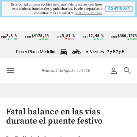
Este portal emplea cookies internas y de terceros con fines
estadísticos, funcionales y publicitarios. Puede aceptarlas o
CONTINUAR
consultar más en nuestra
politica de cookies
,8 %
$4178,23
5,81 %
12,48 %
$386,1273
TRM
IPC
DTF
UVR
Cintillo
 0.10
▲ 0.42
▼ 0.12
▲ 0.05
▲ 0.03
de
Pico y Placa Medellín
Viernes
7 y 9
7 y 9
indicadores
económicos
menu
person
search
Viernes
, 7 de Agosto de 2026
Colombia
Fatal balance en las vías
durante el puente festivo