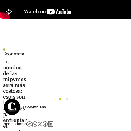
acciones
share
share
Economía
La
nómina
de las
mipymes
será más
costosa:
estas son
1
2
las
El Colombiano
opciones
para
enfrentar
hace 3 horas
el