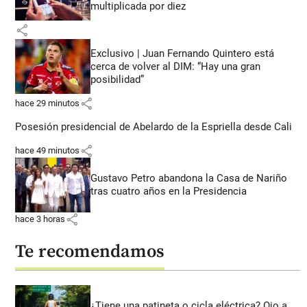
multiplicada por diez
share
Exclusivo | Juan Fernando Quintero está
cerca de volver al DIM: “Hay una gran
posibilidad”
share
hace 29 minutos
Posesión presidencial de Abelardo de la Espriella desde Cali
share
hace 49 minutos
Gustavo Petro abandona la Casa de Nariño
tras cuatro años en la Presidencia
share
hace 3 horas
Te recomendamos
¿Tiene una patineta o cicla eléctrica? Ojo a