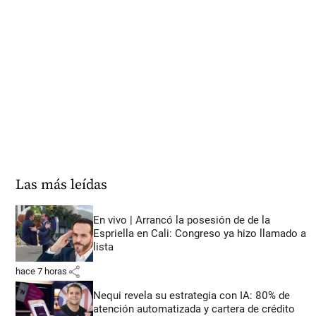
Las más leídas
En vivo | Arrancó la posesión de de la
Espriella en Cali: Congreso ya hizo llamado a
lista
share
hace 7 horas
Nequi revela su estrategia con IA: 80% de
atención automatizada y cartera de crédito