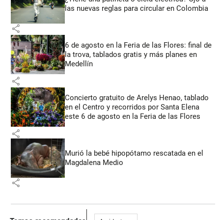
las nuevas reglas para circular en Colombia
share
6 de agosto en la Feria de las Flores: final de
la trova, tablados gratis y más planes en
Medellín
share
Concierto gratuito de Arelys Henao, tablado
en el Centro y recorridos por Santa Elena
este 6 de agosto en la Feria de las Flores
share
Murió la bebé hipopótamo rescatada en el
Magdalena Medio
share