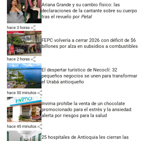
Ariana Grande y su cambio físico: las
declaraciones de la cantante sobre su cuerpo
tras el revuelo por
Petal
share
hace 3 horas
FEPC volvería a cerrar 2026 con déficit de $6
billones por alza en subsidios a combustibles
share
hace 2 horas
El despertar turístico de Necoclí: 32
pequeños negocios se unen para transformar
el Urabá antioqueño
share
hace 50 minutos
Invima prohíbe la venta de un chocolate
promocionado para el estrés y la ansiedad:
alerta por riesgos para la salud
share
hace 45 minutos
25 hospitales de Antioquia les cierran las