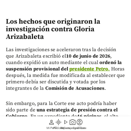
Los hechos que originaron la
investigación contra Gloria
Arizabaleta
Las investigaciones se aceleraron tras la decisión
que Arizabaleta escribió el
10 de junio de 2026
,
cuando expidió un auto mediante el cual
ordenó la
suspensión provisional del
presidente Petro
.
Horas
después, la medida fue modificada al establecer que
primero debía ser discutida y votada por los
integrantes de la
Comisión de Acusaciones
.
Sin embargo, para la Corte ese acto podría haber
sido parte de
una estrategia de presión contra el
Gobierno
. En un expediente de
46 páginas
, el alto
person
graphic_eq
play_arrow
photo_camera
account_circle
tribunal también hace referencia a
un supuesto
ultimátum planteado el 8 de junio
, según el cual se
Mi Perfil
Pódcast
Reportajes gráficos
Videos
Suscríbete