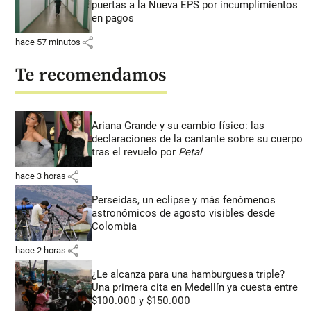
puertas a la Nueva EPS por incumplimientos
en pagos
share
hace 57 minutos
Te recomendamos
Ariana Grande y su cambio físico: las
declaraciones de la cantante sobre su cuerpo
tras el revuelo por
Petal
share
hace 3 horas
Perseidas, un eclipse y más fenómenos
astronómicos de agosto visibles desde
Colombia
share
hace 2 horas
¿Le alcanza para una hamburguesa triple?
Una primera cita en Medellín ya cuesta entre
$100.000 y $150.000