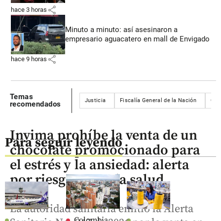
share
hace 3 horas
Minuto a minuto: así asesinaron a
empresario aguacatero en mall de Envigado
share
hace 9 horas
Temas
Justicia
Fiscalía General de la Nación
Col
recomendados
Invima prohíbe la venta de un
Para seguir leyendo
chocolate promocionado para
el estrés y la ansiedad: alerta
por riesgos para la salud
La autoridad sanitaria emitió la Alerta
Colombia