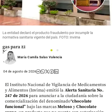
Economía
SPEC LNG
culmina
mantenimiento
de terminal y
La entidad declaró el producto fraudulento por incumplir la
refuerza
normativa sanitaria vigente del país. FOTO: Invima
suministro de
gas para El
Niño
1
2
María Camila Salas Valencia
share
04 de agosto de 2026
El Instituto Nacional de Vigilancia de Medicamentos
y Alimentos (Invima) emitió la
Alerta Sanitaria No.
247 de 2026
para anunciar a la ciudadanía sobre la
comercialización del denominado
“chocolate
funcional”
bajo las marcas
Meloso
y
Chocolate