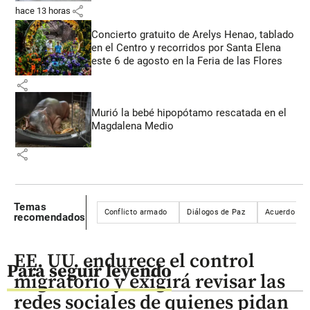
share
hace 13 horas
Concierto gratuito de Arelys Henao, tablado
en el Centro y recorridos por Santa Elena
este 6 de agosto en la Feria de las Flores
share
Murió la bebé hipopótamo rescatada en el
Magdalena Medio
share
Temas
Conflicto armado
Diálogos de Paz
Acuerdo de 
recomendados
EE. UU. endurece el control
Para seguir leyendo
migratorio y exigirá revisar las
redes sociales de quienes pidan