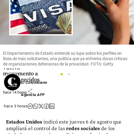
Medellín
Así es el plan
para que La
Escombrera
de la Comuna
El Departamento de Estado extiende su lupa sobre los perfiles en
13 de
línea de más solicitantes, una política que ya enfrenta duras críticas
Medellín se
de organizaciones defensoras de la privacidad. FOTO: Getty
vuelva
monumento a
1
2
desaparecidos
El Colombiano
share
hace 14 horas
Agencia AFP
hace 3 horas
Estados Unidos
indicó este jueves 6 de agosto que
ampliará el control de las
redes sociales
de los