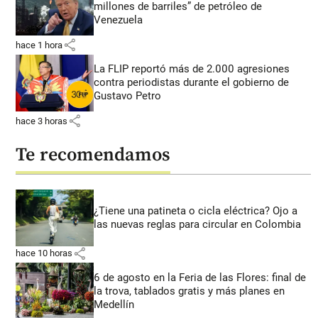
millones de barriles” de petróleo de
Venezuela
share
hace 1 hora
La FLIP reportó más de 2.000 agresiones
contra periodistas durante el gobierno de
Gustavo Petro
share
hace 3 horas
Te recomendamos
¿Tiene una patineta o cicla eléctrica? Ojo a
las nuevas reglas para circular en Colombia
share
hace 10 horas
6 de agosto en la Feria de las Flores: final de
la trova, tablados gratis y más planes en
Medellín