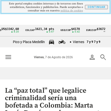
Este portal emplea cookies internas y de terceros con fines
estadísticos, funcionales y publicitarios. Puede aceptarlas o
CONTINUAR
consultar más en nuestra
politica de cookies
342,60
1621,34 pts
$4178
$3672
COLCAP
USD/COP
EUR/COP
DESE
Cintillo
▲ 8.20
▲ 0.67
▲ 0.42
—
de
Pico y Placa Medellín
Viernes
7 y 9
7 y 9
indicadores
económicos
menu
person
search
Viernes
, 7 de Agosto de 2026
Colombia
La “paz total” que legalice
criminalidad sería una
bofetada a Colombia: Marta