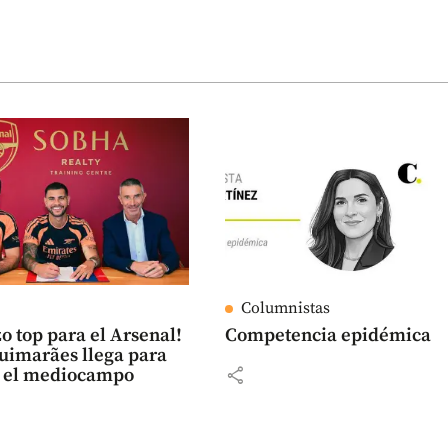
Columnistas
o top para el Arsenal!
Competencia epidémica
uimarães llega para
share
r el mediocampo