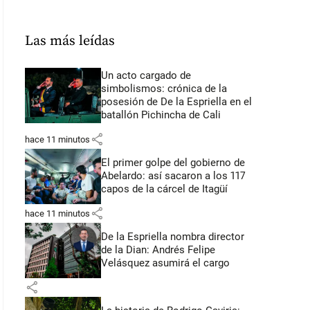
Las más leídas
Un acto cargado de
simbolismos: crónica de la
posesión de De la Espriella en el
batallón Pichincha de Cali
share
hace 11 minutos
El primer golpe del gobierno de
Abelardo: así sacaron a los 117
capos de la cárcel de Itagüí
share
hace 11 minutos
De la Espriella nombra director
de la Dian: Andrés Felipe
Velásquez asumirá el cargo
share