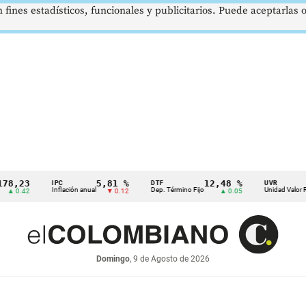
 fines estadísticos, funcionales y publicitarios. Puede aceptarlas
5,81 %
12,48 %
$386
IPC
DTF
UVR
Inflación anual
Dep. Término Fijo
Unidad Valor Real
▼ 0.12
▲ 0.05
Domingo
, 9 de Agosto de 2026