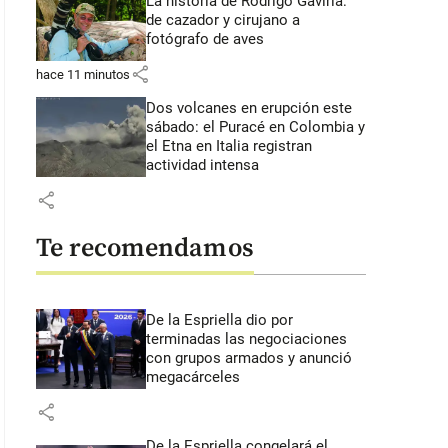
La historia de Rodrigo Gaviria:
de cazador y cirujano a
fotógrafo de aves
share
hace 11 minutos
Dos volcanes en erupción este
sábado: el Puracé en Colombia y
el Etna en Italia registran
actividad intensa
share
Te recomendamos
De la Espriella dio por
terminadas las negociaciones
con grupos armados y anunció
megacárceles
share
De la Espriella congelará el