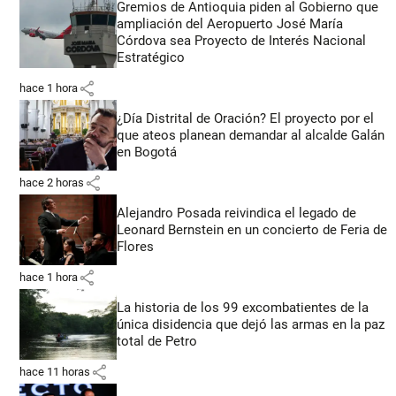
Gremios de Antioquia piden al Gobierno que
ampliación del Aeropuerto José María
Córdova sea Proyecto de Interés Nacional
Estratégico
share
hace 1 hora
¿Día Distrital de Oración? El proyecto por el
que ateos planean demandar al alcalde Galán
en Bogotá
share
hace 2 horas
Alejandro Posada reivindica el legado de
Leonard Bernstein en un concierto de Feria de
Flores
share
hace 1 hora
La historia de los 99 excombatientes de la
única disidencia que dejó las armas en la paz
total de Petro
share
hace 11 horas