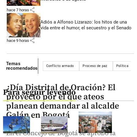
share
hace 7 horas
Adiós a Alfonso Lizarazo: los hitos de una
vida entre el humor, el secuestro y el Senado
share
hace 9 horas
Temas
Conflicto armado
Proceso de paz
Política
recomendados
¿Día Distrital de Oración? El
Para seguir leyendo
proyecto por el que ateos
planean demandar al alcalde
Galán en Bogotá
En el Concejo de Bogotá se aprobó la