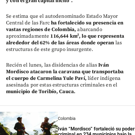
y con el gran capital ilícito”.
Se estima que el autodenominado Estado Mayor
Central de las Farc
ha fortalecido su presencia en
vastas regiones de Colombia,
abarcando
aproximadamente
116,644 km², lo que representa
alrededor del 62% de las áreas donde operan
las
estructuras de este grupo insurgente.
Recién el lunes, las disidencias de alias
Iván
Mordisco atacaron la caravana que transportaba
el cuerpo de Carmelina Yule Paví,
líder indígena
asesinada por estas estructuras criminales en el
municipio de Toribío, Cauca.
Colombia
Iván “Mordisco” fortaleció su poder
criminal en 234 municipios bajo la