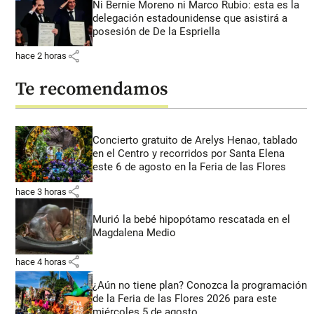
Ni Bernie Moreno ni Marco Rubio: esta es la
delegación estadounidense que asistirá a
posesión de De la Espriella
share
hace 2 horas
Te recomendamos
Concierto gratuito de Arelys Henao, tablado
en el Centro y recorridos por Santa Elena
este 6 de agosto en la Feria de las Flores
share
hace 3 horas
Murió la bebé hipopótamo rescatada en el
Magdalena Medio
share
hace 4 horas
¿Aún no tiene plan? Conozca la programación
de la Feria de las Flores 2026 para este
miércoles 5 de agosto