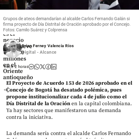
Oriente
Antioqueño
Flores que
Grupos de ateos demandarían al alcalde Carlos Fernando Galán si
cruzan el
firma proyecto de Día Distrital de Oración aprobado por el Concejo.
cielo: así
Fotos: Camilo Suárez y Colprensa
es el
negocio
que mueve
Brian Ferney Valencia Ríos
US$ 380
Digital - Alcance
millones
en el
hace 2 horas
Oriente
antioqueño
El Proyecto de Acuerdo 153 de 2026 aprobado en el
share
Concejo de Bogotá ha desatado polémica, pues
propone institucionalizar cada 4 de julio como el
Día Distrital de la Oración
en la capital colombiana.
Ya hay sectores que manifestaron una demanda
contra la iniciativa.
La demanda sería contra el alcalde Carlos Fernando