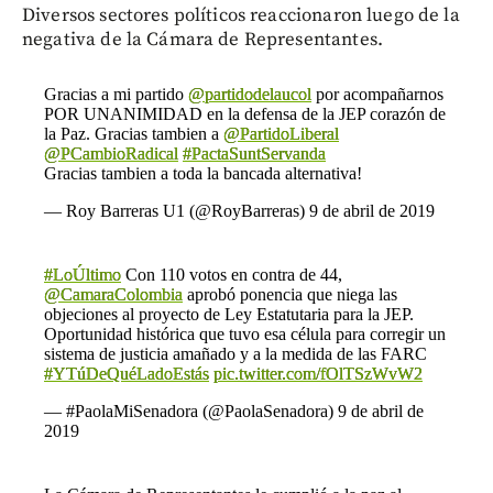
Diversos sectores políticos reaccionaron luego de la
negativa de la Cámara de Representantes.
Gracias a mi partido
@partidodelaucol
por acompañarnos
POR UNANIMIDAD en la defensa de la JEP corazón de
la Paz. Gracias tambien a
@PartidoLiberal
@PCambioRadical
#PactaSuntServanda
Gracias tambien a toda la bancada alternativa!
— Roy Barreras U1 (@RoyBarreras)
9 de abril de 2019
#LoÚltimo
Con 110 votos en contra de 44,
@CamaraColombia
aprobó ponencia que niega las
objeciones al proyecto de Ley Estatutaria para la JEP.
Oportunidad histórica que tuvo esa célula para corregir un
sistema de justicia amañado y a la medida de las FARC
#YTúDeQuéLadoEstás
pic.twitter.com/fOlTSzWvW2
— #PaolaMiSenadora (@PaolaSenadora)
9 de abril de
2019