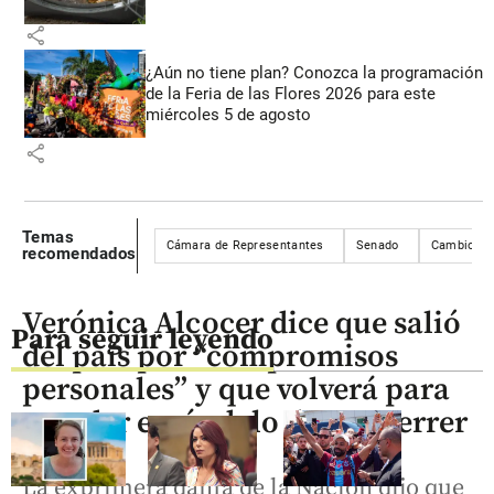
share
¿Aún no tiene plan? Conozca la programación
de la Feria de las Flores 2026 para este
miércoles 5 de agosto
share
Temas
Cámara de Representantes
Senado
Cambio Ra
recomendados
Verónica Alcocer dice que salió
Para seguir leyendo
del país por “compromisos
personales” y que volverá para
atender escándalo de Eva Ferrer
La exprimera dama de la Nación dijo que