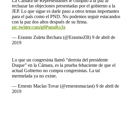
La Cámara de Representantes le cumplió a la paz al
rechazar las objeciones presentadas por el gobierno a la
JEP. Lo que sigue es darle paso a otros temas importantes
para el país como el PND. No podemos seguir estacandos
con la paz dos años después de su firma.
pic.twitter.com/g9PsmsRo3x
— Erasmo Zuleta Bechara (@ErasmoZB)
9 de abril de
2019
Lo que un congresista llamó “derrota del presidente
Duque” en la Cámara, es la prueba fehaciente de que el
actual Gobierno no compra congresistas. La tal
mermelada ya no existe.
— Ernesto Macías Tovar (@ernestomaciast)
9 de abril de
2019