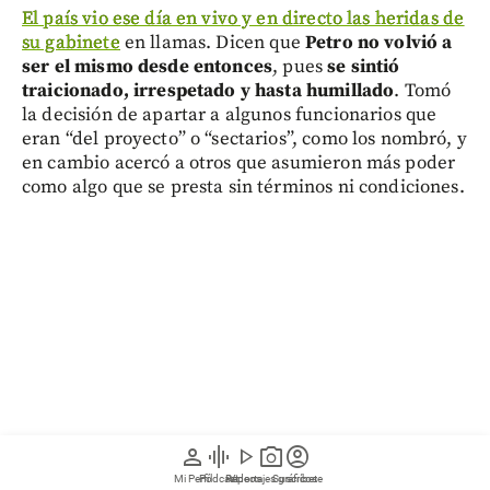
El país vio ese día en vivo y en directo las heridas de
su gabinete
en llamas. Dicen que
Petro no volvió a
ser el mismo desde entonces
, pues
se sintió
traicionado, irrespetado y hasta humillado
. Tomó
la decisión de apartar a algunos funcionarios que
eran “del proyecto” o “sectarios”, como los nombró, y
en cambio acercó a otros que asumieron más poder
como algo que se presta sin términos ni condiciones.
person
graphic_eq
play_arrow
photo_camera
account_circle
Mi Perfil
Pódcast
Reportajes gráficos
Videos
Suscríbete