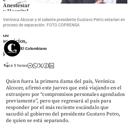
Anestesiar
y Hospital
de Caldas,
Verónica Alcocer y el saliente presidente Gustavo Petro estarían en
Antioquia,
proceso de separación. FOTO COPRENSA
por cese
de
servicios,
¿qué
El Colombiano
pasó?
share
hace 5 horas
Quien fuera la primera dama del país, Verónica
Alcocer, afirmó este jueves que está viajando en el
extranjero por “compromisos personales agendados
previamente”, pero que regresará al país para
responder por el más reciente escándalo que
sacudió al gobierno del presidente Gustavo Petro,
de quien se está separando.