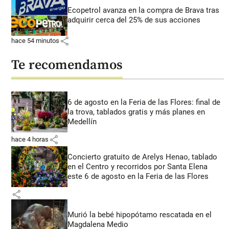
Ecopetrol avanza en la compra de Brava tras
adquirir cerca del 25% de sus acciones
share
hace 54 minutos
Te recomendamos
6 de agosto en la Feria de las Flores: final de
la trova, tablados gratis y más planes en
Medellín
share
hace 4 horas
Concierto gratuito de Arelys Henao, tablado
en el Centro y recorridos por Santa Elena
este 6 de agosto en la Feria de las Flores
share
Murió la bebé hipopótamo rescatada en el
Magdalena Medio