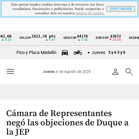
Este portal emplea cookies internas y de terceros con fines
estadísticos, funcionales y publicitarios. Puede aceptarlas o
CONTINUAR
consultar más en nuestra
politica de cookies
0
1621,34 pts
$4178
$3672
9
COLCAP
USD/COP
EUR/COP
DESEMPLEO
Cintillo
0
▲ 0.67
▲ 0.42
▼ 25.00
de
Pico y Placa Medellín
Jueves
3 y 6
3 y 6
indicadores
económicos
menu
person
search
Jueves
, 6 de Agosto de 2026
Colombia
Cámara de Representantes
negó las objeciones de Duque a
la JEP