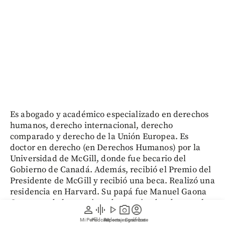
Es abogado y académico especializado en derechos
humanos, derecho internacional, derecho
comparado y derecho de la Unión Europea. Es
doctor en derecho (en Derechos Humanos) por la
Universidad de McGill, donde fue becario del
Gobierno de Canadá. Además, recibió el Premio del
Presidente de McGill y recibió una beca. Realizó una
residencia en Harvard. Su papá fue Manuel Gaona
Cruz, uno de los magistrados asesinados durante la
person
graphic_eq
play_arrow
photo_camera
account_circle
toma y retoma del Palacio de Justicia en 1985.
Mi Perfil
Pódcast
Reportajes gráficos
Videos
Suscríbete