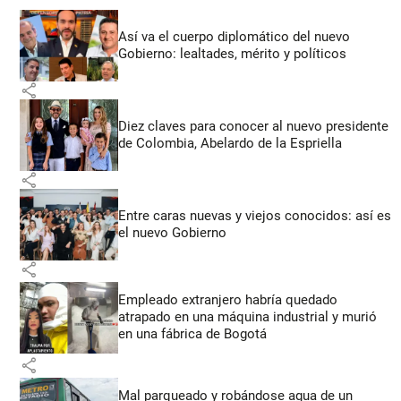
Así va el cuerpo diplomático del nuevo
Gobierno: lealtades, mérito y políticos
share
Diez claves para conocer al nuevo presidente
de Colombia, Abelardo de la Espriella
share
Entre caras nuevas y viejos conocidos: así es
el nuevo Gobierno
share
Empleado extranjero habría quedado
atrapado en una máquina industrial y murió
en una fábrica de Bogotá
share
Mal parqueado y robándose agua de un