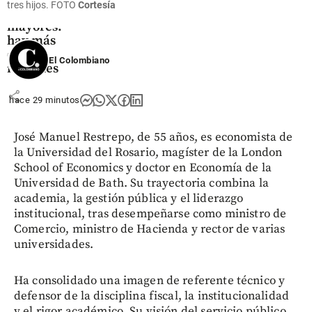
tres hijos. FOTO
Cortesía
adultos
mayores:
hay más
de 1,1
El Colombiano
millones
share
hace 29 minutos
José Manuel Restrepo, de 55 años, es economista de
la Universidad del Rosario, magíster de la London
School of Economics y doctor en Economía de la
Universidad de Bath. Su trayectoria combina la
academia, la gestión pública y el liderazgo
institucional, tras desempeñarse como ministro de
Comercio, ministro de Hacienda y rector de varias
universidades.
Ha consolidado una imagen de referente técnico y
defensor de la disciplina fiscal, la institucionalidad
y el rigor académico. Su visión del servicio público