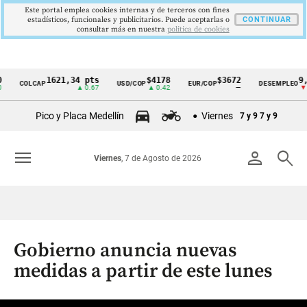
Este portal emplea cookies internas y de terceros con fines
estadísticos, funcionales y publicitarios. Puede aceptarlas o
CONTINUAR
consultar más en nuestra
politica de cookies
1621,34 pts
$4178
$3672
9,9 %
COLCAP
USD/COP
EUR/COP
DESEMPLEO
Cintillo
▲ 0.67
▲ 0.42
—
▼ 0.30
de
Pico y Placa Medellín
Viernes
7 y 9
7 y 9
indicadores
económicos
menu
person
search
Viernes
, 7 de Agosto de 2026
Colombia
Gobierno anuncia nuevas
medidas a partir de este lunes