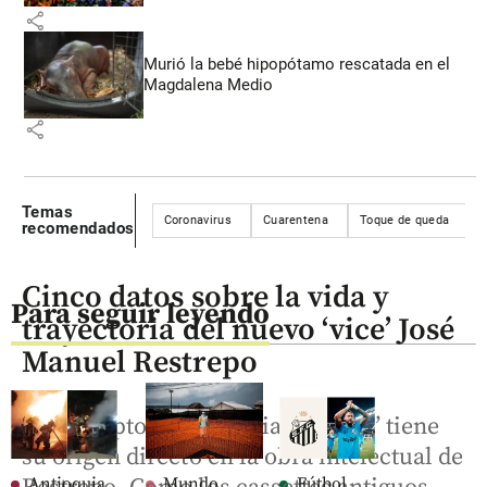
share
Murió la bebé hipopótamo rescatada en el
Magdalena Medio
share
Temas
Coronavirus
Cuarentena
Toque de queda
V
recomendados
Cinco datos sobre la vida y
Para seguir leyendo
trayectoria del nuevo ‘vice’ José
Manuel Restrepo
El concepto de la “Patria Milagro” tiene
su origen directo en la obra intelectual de
Antioquia
Mundo
Fútbol