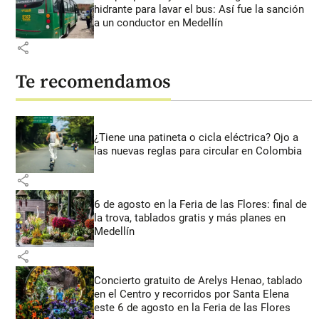
hidrante para lavar el bus: Así fue la sanción
a un conductor en Medellín
share
Te recomendamos
¿Tiene una patineta o cicla eléctrica? Ojo a
las nuevas reglas para circular en Colombia
share
6 de agosto en la Feria de las Flores: final de
la trova, tablados gratis y más planes en
Medellín
share
Concierto gratuito de Arelys Henao, tablado
en el Centro y recorridos por Santa Elena
este 6 de agosto en la Feria de las Flores