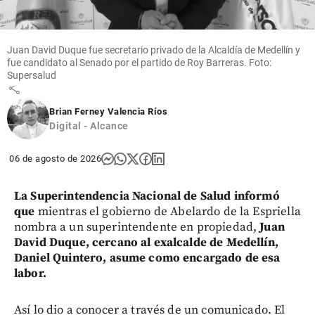
Argentina:
“Quiero
salir por la
puerta
Juan David Duque fue secretario privado de la Alcaldía de Medellín y
grande”
fue candidato al Senado por el partido de Roy Barreras. Foto:
Supersalud
share
Brian Ferney Valencia Ríos
Digital - Alcance
06 de agosto de 2026
La Superintendencia Nacional de Salud informó
que
mientras el gobierno de Abelardo de la Espriella
nombra a un superintendente en propiedad,
Juan
David Duque, cercano al exalcalde de Medellín,
Daniel Quintero, asume como encargado de esa
labor.
Así lo dio a conocer a través de un comunicado. El