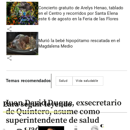
Concierto gratuito de Arelys Henao, tablado
en el Centro y recorridos por Santa Elena
este 6 de agosto en la Feria de las Flores
share
Murió la bebé hipopótamo rescatada en el
Magdalena Medio
share
Temas recomendados
Salud
Vida saludable
Juan David Duque, exsecretario
Para seguir leyendo
de Quintero, asume como
superintendente de salud
encargado