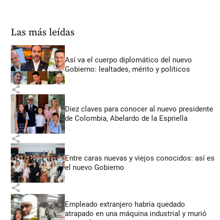
Las más leídas
Así va el cuerpo diplomático del nuevo
Gobierno: lealtades, mérito y políticos
share
Diez claves para conocer al nuevo presidente
de Colombia, Abelardo de la Espriella
share
Entre caras nuevas y viejos conocidos: así es
el nuevo Gobierno
share
Empleado extranjero habría quedado
atrapado en una máquina industrial y murió