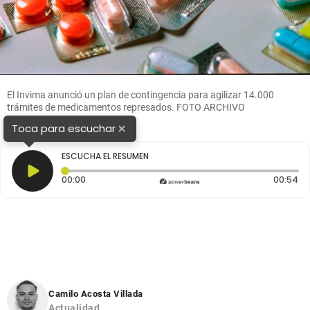
El Invima anunció un plan de contingencia para agilizar 14.000
trámites de medicamentos represados. FOTO ARCHIVO
×
Toca para escuchar
ESCUCHA EL RESUMEN
Tiempo transcurrido: 0 segundos
Du
00:00
00:54
Camilo Acosta Villada
Actualidad