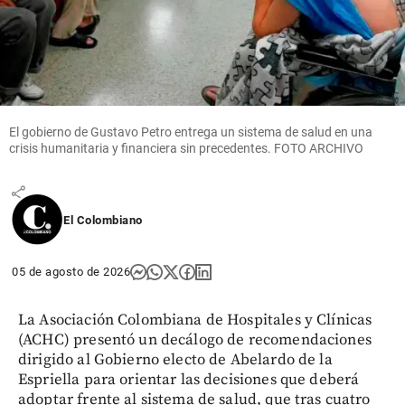
Editoriales
La batalla
por el
espíritu
El gobierno de Gustavo Petro entrega un sistema de salud en una
de la
crisis humanitaria y financiera sin precedentes. FOTO ARCHIVO
derecha
share
El Colombiano
05 de agosto de 2026
La Asociación Colombiana de Hospitales y Clínicas
(ACHC) presentó un decálogo de recomendaciones
dirigido al Gobierno electo de Abelardo de la
Espriella para orientar las decisiones que deberá
adoptar frente al sistema de salud, que tras cuatro