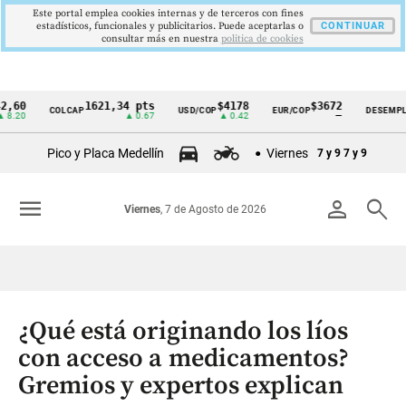
Este portal emplea cookies internas y de terceros con fines
estadísticos, funcionales y publicitarios. Puede aceptarlas o
CONTINUAR
consultar más en nuestra
politica de cookies
0
1621,34 pts
$4178
$3672
9,
COLCAP
USD/COP
EUR/COP
DESEMPLEO
Cintillo
0
▲ 0.67
▲ 0.42
—
▼ 
de
Pico y Placa Medellín
Viernes
7 y 9
7 y 9
indicadores
económicos
menu
person
search
Viernes
, 7 de Agosto de 2026
Colombia
¿Qué está originando los líos
con acceso a medicamentos?
Gremios y expertos explican