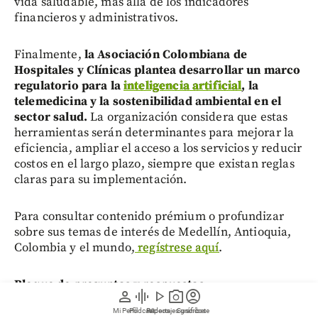
vida saludable, más allá de los indicadores
financieros y administrativos.
Finalmente,
la Asociación Colombiana de
Hospitales y Clínicas plantea desarrollar un marco
regulatorio para la
inteligencia artificial
, la
telemedicina y la sostenibilidad ambiental en el
sector salud.
La organización considera que estas
herramientas serán determinantes para mejorar la
eficiencia, ampliar el acceso a los servicios y reducir
costos en el largo plazo, siempre que existan reglas
claras para su implementación.
Para consultar contenido prémium o profundizar
sobre sus temas de interés de Medellín, Antioquia,
Colombia y el mundo,
regístrese aquí
.
Bloque de preguntas y respuestas
person
graphic_eq
play_arrow
photo_camera
account_circle
Mi Perfil
Pódcast
Reportajes gráficos
Videos
Suscríbete