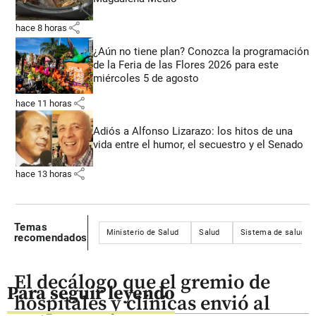
share
hace 8 horas
¿Aún no tiene plan? Conozca la programación
de la Feria de las Flores 2026 para este
miércoles 5 de agosto
share
hace 11 horas
Adiós a Alfonso Lizarazo: los hitos de una
vida entre el humor, el secuestro y el Senado
share
hace 13 horas
Temas
Ministerio de Salud
Salud
Sistema de salud
recomendados
El decálogo que el gremio de
Para seguir leyendo
hospitales y clínicas envió al