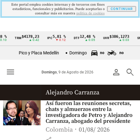
Este portal emplea cookies internas y de terceros con fines
estadísticos, funcionales y publicitarios. Puede aceptarlas o
CONTINUAR
consultar más en nuestra
politica de cookies
8 %
$4178,23
5,81 %
12,48 %
$386,1273
TRM
IPC
DTF
UVR
S
Cintillo
0.10
▲ 0.42
▼ 0.12
▲ 0.05
▲ 0.03
de
Pico y Placa Medellín
Domingo
no
no
indicadores
económicos
menu
person
search
Domingo
, 9 de Agosto de 2026
Colombia
Alejandro Carranza
Así fueron las reuniones secretas,
chats y almuerzos entre la
investigadora de Petro y Alejandro
Carranza, abogado del presidente
Colombia
01/08/ 2026
share