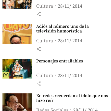
Cultura
28/11/ 2014
share
Adiós al número uno de la
televisión humorística
Cultura
28/11/ 2014
share
Personajes entrañables
Cultura
28/11/ 2014
share
En redes recuerdan al ídolo que nos
hizo reír
Redes Sociales
28/11/ 2014