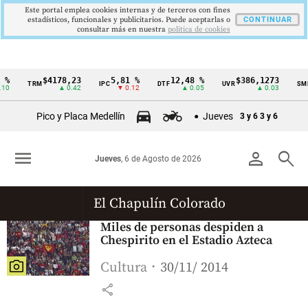
Este portal emplea cookies internas y de terceros con fines
estadísticos, funcionales y publicitarios. Puede aceptarlas o
CONTINUAR
consultar más en nuestra
politica de cookies
%
$4178,23
5,81 %
12,48 %
$386,1273
TRM
IPC
DTF
UVR
SMM
Cintillo
10
▲ 0.42
▼ 0.12
▲ 0.05
▲ 0.03
de
Pico y Placa Medellín
Jueves
3 y 6
3 y 6
indicadores
económicos
menu
person
search
Jueves
, 6 de Agosto de 2026
Colombia
El Chapulín Colorado
Miles de personas despiden a
Chespirito en el Estadio Azteca
Cultura
30/11/ 2014
share