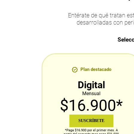
Entérate de qué tratan 
desarrolladas con per
Selecc
Plan destacado
Digital
Mensual
$16.900*
SUSCRÍBETE
*Paga $16.900 por el primer mes. A