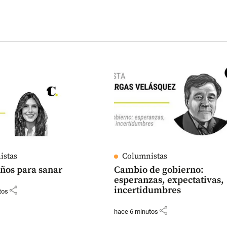
istas
Columnistas
ños para sanar
Cambio de gobierno:
esperanzas, expectativas,
share
incertidumbres
tos
share
hace 6 minutos