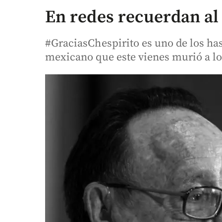
En redes recuerdan al 
#GraciasChespirito es uno de los has
mexicano que este vienes murió a lo