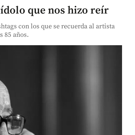
ídolo que nos hizo reír
htags con los que se recuerda al artista
s 85 años.