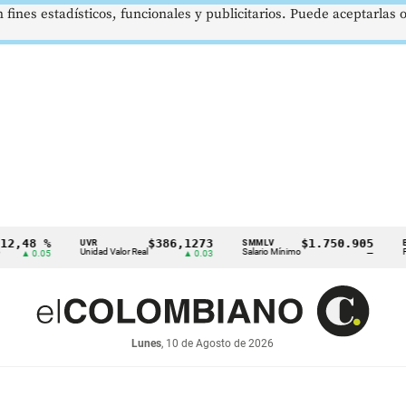
 fines estadísticos, funcionales y publicitarios. Puede aceptarlas
 %
$386,1273
$1.750.905
U
UVR
SMMLV
BRENT
Unidad Valor Real
Salario Mínimo
Petróleo
.05
▲ 0.03
—
Lunes
, 10 de Agosto de 2026