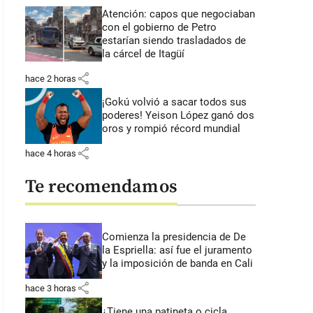
Atención: capos que negociaban
con el gobierno de Petro
estarían siendo trasladados de
la cárcel de Itagüí
share
hace 2 horas
¡Gokú volvió a sacar todos sus
poderes! Yeison López ganó dos
oros y rompió récord mundial
share
hace 4 horas
Te recomendamos
Comienza la presidencia de De
la Espriella: así fue el juramento
y la imposición de banda en Cali
share
hace 3 horas
¿Tiene una patineta o cicla