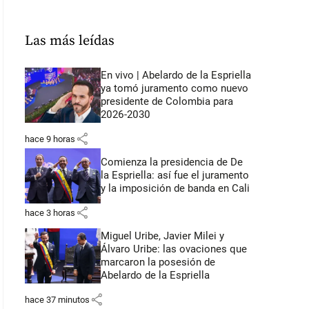
Las más leídas
En vivo | Abelardo de la Espriella
ya tomó juramento como nuevo
presidente de Colombia para
2026-2030
share
hace 9 horas
Comienza la presidencia de De
la Espriella: así fue el juramento
y la imposición de banda en Cali
share
hace 3 horas
Miguel Uribe, Javier Milei y
Álvaro Uribe: las ovaciones que
marcaron la posesión de
Abelardo de la Espriella
share
hace 37 minutos