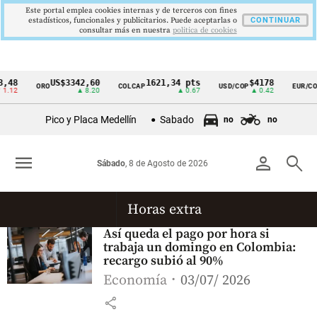
Este portal emplea cookies internas y de terceros con fines
estadísticos, funcionales y publicitarios. Puede aceptarlas o
CONTINUAR
consultar más en nuestra
politica de cookies
,48
US$3342,60
1621,34 pts
$4178
ORO
COLCAP
USD/COP
EUR/COP
Cintillo
1.12
▲ 8.20
▲ 0.67
▲ 0.42
de
Pico y Placa Medellín
Sabado
no
no
indicadores
económicos
menu
person
search
Sábado
, 8 de Agosto de 2026
Colombia
Horas extra
Así queda el pago por hora si
trabaja un domingo en Colombia:
recargo subió al 90%
Economía
03/07/ 2026
share