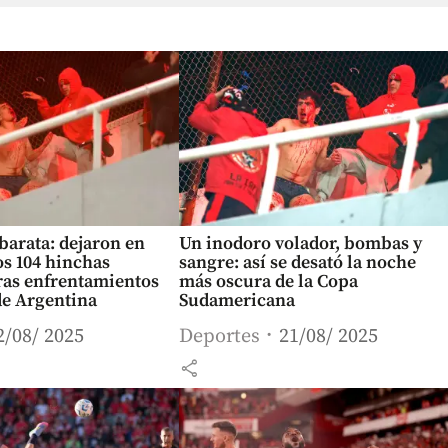
barata: dejaron en
Un inodoro volador, bombas y
los 104 hinchas
sangre: así se desató la noche
ras enfrentamientos
más oscura de la Copa
de Argentina
Sudamericana
2/08/ 2025
Deportes
21/08/ 2025
share