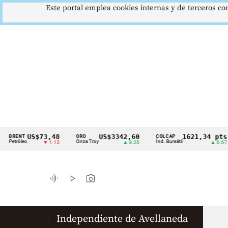
Este portal emplea cookies internas y de terceros con
US$73,48
US$3342,60
1621,34 pts
BRENT
ORO
COLCAP
Cintillo
Petróleo
Onza Troy
Índ. Bursátil
▼ 1.12
▲ 8.20
▲ 0.67
de
indicadores
graphic_eq
play_arrow
photo_camera
económicos
Colombia
Independiente de Avellaneda