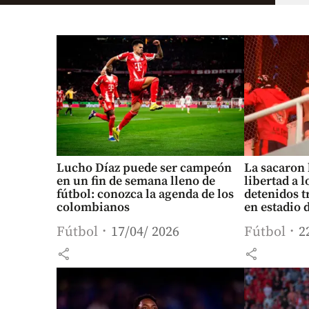
Lucho Díaz puede ser campeón
La sacaron 
en un fin de semana lleno de
libertad a 
fútbol: conozca la agenda de los
detenidos t
colombianos
en estadio 
Fútbol
17/04/ 2026
Fútbol
2
share
share