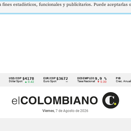
 fines estadísticos, funcionales y publicitarios. Puede aceptarlas
$4178
$3672
9,9 %
2,
USD/COP
EUR/COP
DESEMPLEO
PIB
Dólar Spot
Euro Spot
Tasa Nacional
Crec. Anual
▲ 0.42
—
▼ 0.30
▲ 
Viernes
, 7 de Agosto de 2026