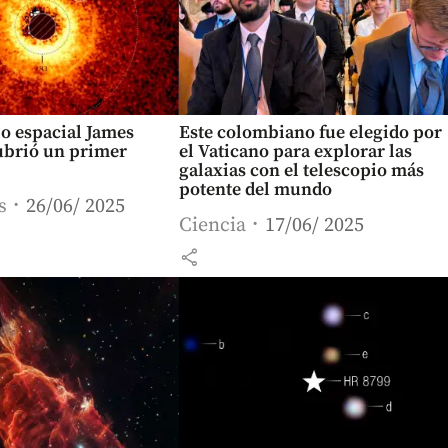
io espacial James
Este colombiano fue elegido por
brió un primer
el Vaticano para explorar las
galaxias con el telescopio más
potente del mundo
s
26/06/ 2025
Ciencia
17/06/ 2025
share