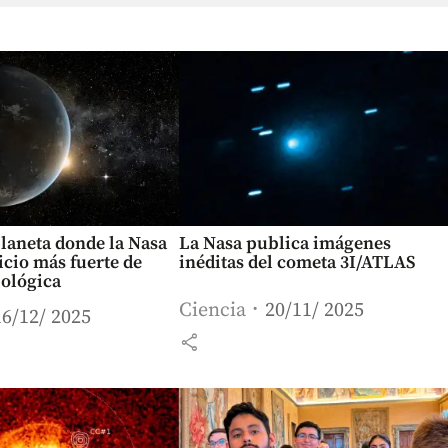
 planeta donde la Nasa
La Nasa publica imágenes
dicio más fuerte de
inéditas del cometa 3I/ATLAS
iológica
Ciencia
20/11/ 2025
16/12/ 2025
share