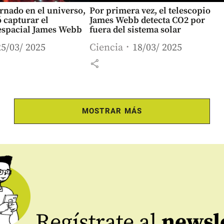
ornado en el universo,
Por primera vez, el telescopio
 capturar el
James Webb detecta CO2 por
 espacial James Webb
fuera del sistema solar
25/03/ 2025
Ciencia
18/03/ 2025
share
MOSTRAR MÁS
Regístrate al
newsl