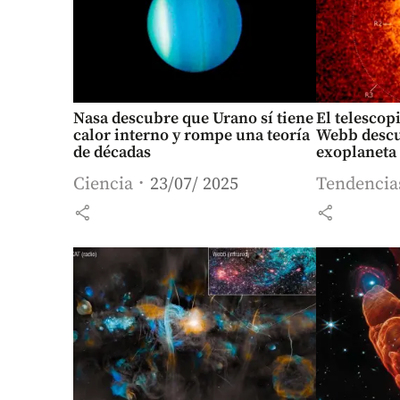
Nasa descubre que Urano sí tiene
El telescop
calor interno y rompe una teoría
Webb descu
de décadas
exoplaneta
Ciencia
23/07/ 2025
Tendencia
share
share