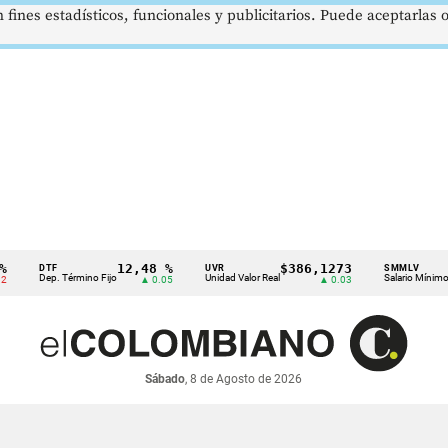
 fines estadísticos, funcionales y publicitarios. Puede aceptarlas
12,48 %
$386,1273
$1.
DTF
UVR
SMMLV
Dep. Término Fijo
Unidad Valor Real
Salario Mínimo
▲ 0.05
▲ 0.03
Sábado
, 8 de Agosto de 2026