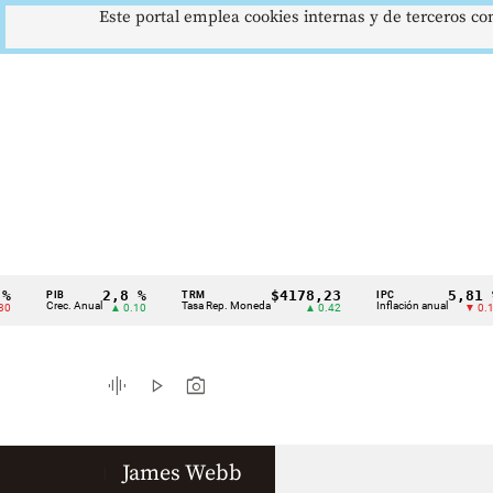
Este portal emplea cookies internas y de terceros con
2,8 %
$4178,23
5,81 %
PIB
TRM
IPC
Cintillo
Crec. Anual
Tasa Rep. Moneda
Inflación anual
▲ 0.10
▲ 0.42
▼ 0.12
de
indicadores
graphic_eq
play_arrow
photo_camera
económicos
Colombia
James Webb