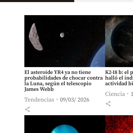
El asteroide YR4 ya no tiene
K2-18 b: el
probabilidades de chocar contra
halló el in
la Luna, según el telescopio
actividad b
James Webb
Ciencia
Tendencias
09/03/ 2026
share
share