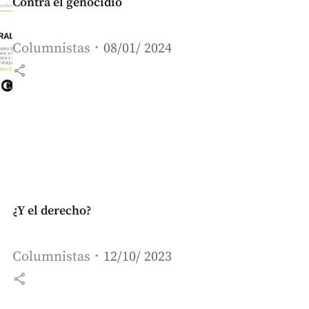
Contra el genocidio
Columnistas
08/01/ 2024
share
¿Y el derecho?
Columnistas
12/10/ 2023
share