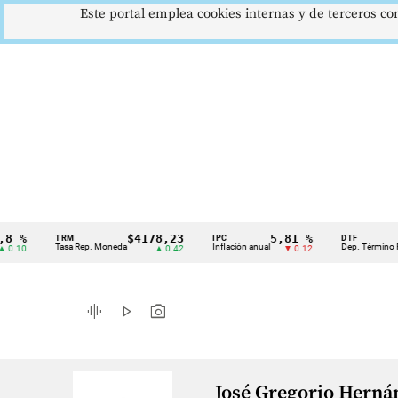
Este portal emplea cookies internas y de terceros con
 %
$4178,23
5,81 %
TRM
IPC
DTF
Cintillo
Tasa Rep. Moneda
Inflación anual
Dep. Término Fijo
.10
▲ 0.42
▼ 0.12
de
indicadores
graphic_eq
play_arrow
photo_camera
económicos
Colombia
José Gregorio Herná