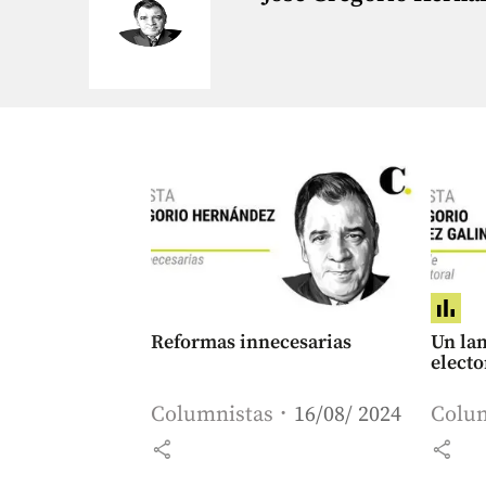
Reformas innecesarias
Un la
electo
Columnistas
16/08/ 2024
Colu
share
share