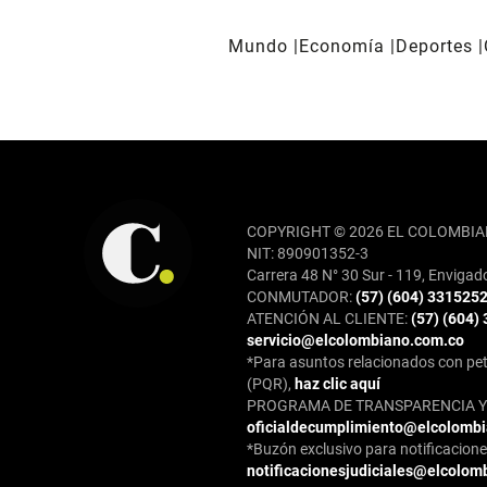
Mundo
Economía
Deportes
REDES SOCIALES
COPYRIGHT © 2026 EL COLOMBIA
NIT: 890901352-3
Carrera 48 N° 30 Sur - 119, Envigad
CONMUTADOR:
(57) (604) 331525
ATENCIÓN AL CLIENTE:
(57) (604)
servicio@elcolombiano.com.co
*Para asuntos relacionados con pet
(PQR),
haz clic aquí
PROGRAMA DE TRANSPARENCIA Y 
oficialdecumplimiento@elcolomb
*Buzón exclusivo para notificaciones
notificacionesjudiciales@elcolom