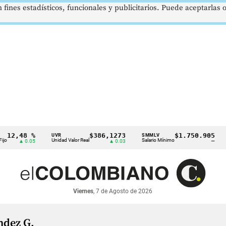
 fines estadísticos, funcionales y publicitarios. Puede aceptarlas
12,48 %
$386,1273
$1.750.905
UVR
SMMLV
B
Unidad Valor Real
Salario Mínimo
P
▲ 0.05
▲ 0.03
—
Viernes
, 7 de Agosto de 2026
ndez G.