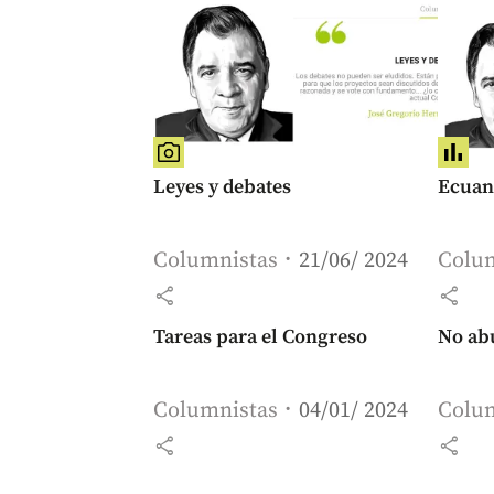
Leyes y debates
Ecuan
Columnistas
21/06/ 2024
Colu
share
share
Tareas para el Congreso
No ab
Columnistas
04/01/ 2024
Colu
share
share