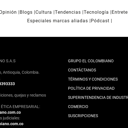
Opinión
Blogs
Cultura
Tendencias
Tecnología
Entret
Especiales marcas aliadas
Pódcast
NO S.A.S
GRUPO EL COLOMBIANO
CONTÁCTANOS
o, Antioquia, Colombia.
2
TÉRMINOS Y CONDICIONES
 3393333
POLÍTICA DE PRIVACIDAD
iciones, quejas y reclamos
SUPERINTENDENCIA DE INDUSTR
ÉTICA EMPRESARIAL:
COMERCIO
iano.com.co
SUSCRIPCIONES
 judiciales:
biano.com.co