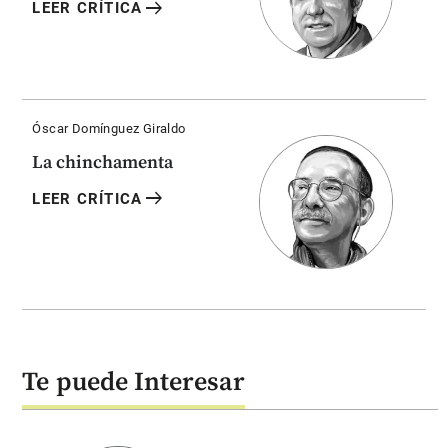
arrow_right_alt
LEER CRÍTICA
Óscar Domínguez Giraldo
La chinchamenta
arrow_right_alt
LEER CRÍTICA
Te puede Interesar