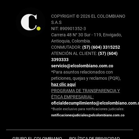
COPYRIGHT © 2026 EL COLOMBIANO
S.A.S
NIT: 890901352-3
Carrera 48 N° 30 Sur - 119, Envigado,
Antioquia, Colombia.
CONMUTADOR:
(57) (604) 3315252
ATENCIÓN AL CLIENTE:
(57) (604)
3393333
servicio@elcolombiano.com.co
*Para asuntos relacionados con
peticiones, quejas y reclamos (PQR),
haz clic aquí
PROGRAMA DE TRANSPARENCIA Y
ÉTICA EMPRESARIAL:
oficialdecumplimiento@elcolombiano.com.
*Buzón exclusivo para notificaciones judiciales:
notificacionesjudiciales@elcolombiano.com.co
GRUPO EL COLOMBIANO
POLÍTICA DE PRIVACIDAD