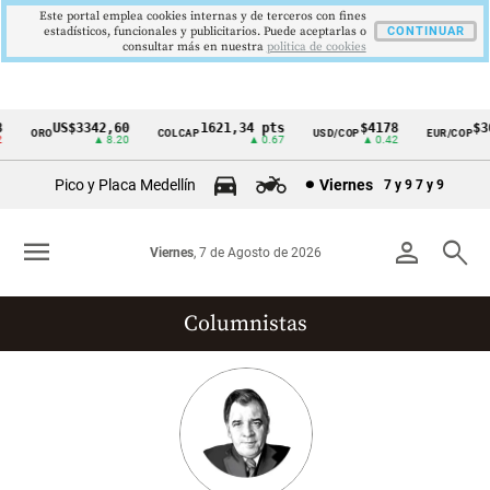
Este portal emplea cookies internas y de terceros con fines
estadísticos, funcionales y publicitarios. Puede aceptarlas o
CONTINUAR
consultar más en nuestra
politica de cookies
US$3342,60
1621,34 pts
$4178
$367
ORO
COLCAP
USD/COP
EUR/COP
Cintillo
▲ 8.20
▲ 0.67
▲ 0.42
de
Pico y Placa Medellín
Viernes
7 y 9
7 y 9
indicadores
económicos
menu
person
search
Viernes
, 7 de Agosto de 2026
Colombia
Columnistas