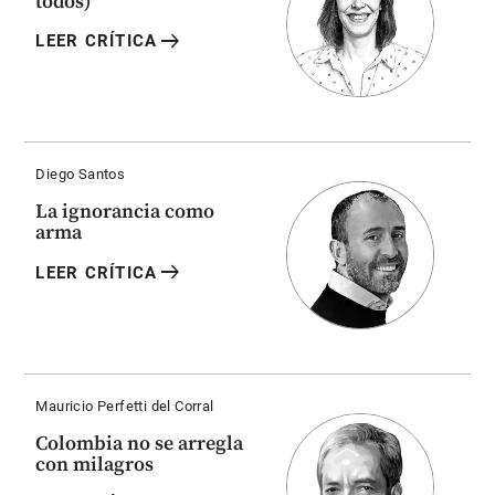
todos)
arrow_right_alt
LEER CRÍTICA
Diego Santos
La ignorancia como
arma
arrow_right_alt
LEER CRÍTICA
Mauricio Perfetti del Corral
Colombia no se arregla
con milagros