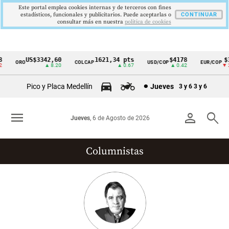
Este portal emplea cookies internas y de terceros con fines
estadísticos, funcionales y publicitarios. Puede aceptarlas o
CONTINUAR
consultar más en nuestra
politica de cookies
US$3342,60
1621,34 pts
$4178
$36
ORO
COLCAP
USD/COP
EUR/COP
Cintillo
▲ 8.20
▲ 0.67
▲ 0.42
▼ 25
de
Pico y Placa Medellín
Jueves
3 y 6
3 y 6
indicadores
económicos
menu
person
search
Jueves
, 6 de Agosto de 2026
Colombia
Columnistas