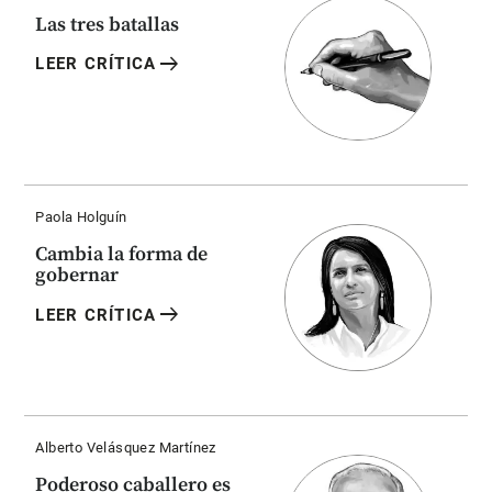
Las tres batallas
arrow_right_alt
LEER CRÍTICA
Paola Holguín
Cambia la forma de
gobernar
arrow_right_alt
LEER CRÍTICA
Alberto Velásquez Martínez
Poderoso caballero es