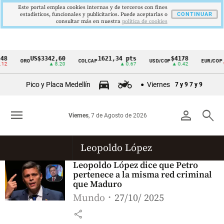
Este portal emplea cookies internas y de terceros con fines
estadísticos, funcionales y publicitarios. Puede aceptarlas o
CONTINUAR
consultar más en nuestra
politica de cookies
8
US$3342,60
1621,34 pts
$4178
$
ORO
COLCAP
USD/COP
EUR/COP
Cintillo
12
▲ 8.20
▲ 0.67
▲ 0.42
▼ 
de
Pico y Placa Medellín
Viernes
7 y 9
7 y 9
indicadores
económicos
menu
person
search
Viernes
, 7 de Agosto de 2026
Colombia
Leopoldo López
Leopoldo López dice que Petro
pertenece a la misma red criminal
que Maduro
Mundo
27/10/ 2025
share