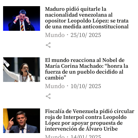
Maduro pidió quitarle la
nacionalidad venezolana al
opositor Leopoldo López: se trata
de una medida anticonstitucional
Mundo
25/10/ 2025
share
El mundo reacciona al Nobel de
María Corina Machado: “honra la
fuerza de un pueblo decidido al
cambio”
Mundo
10/10/ 2025
share
Fiscalía de Venezuela pidió circular
roja de Interpol contra Leopoldo
López por apoyar propuesta de
intervención de Álvaro Uribe
Mundo
14/01/ 2025