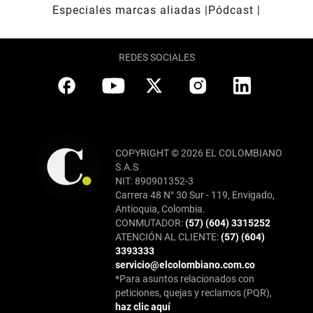
Especiales marcas aliadas
Pódcast
REDES SOCIALES
COPYRIGHT © 2026 EL COLOMBIANO
S.A.S
NIT: 890901352-3
Carrera 48 N° 30 Sur - 119, Envigado,
Antioquia, Colombia.
CONMUTADOR:
(57) (604) 3315252
ATENCIÓN AL CLIENTE:
(57) (604)
3393333
servicio@elcolombiano.com.co
*Para asuntos relacionados con
peticiones, quejas y reclamos (PQR),
haz clic aquí