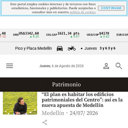
Este portal emplea cookies internas y de terceros con fines
estadísticos, funcionales y publicitarios. Puede aceptarlas o
CONTINUAR
consultar más en nuestra
politica de cookies
48
US$3342,60
1621,34 pts
$4178
ORO
COLCAP
USD/COP
EUR/COP
Cintillo
.12
▲ 8.20
▲ 0.67
▲ 0.42
de
Pico y Placa Medellín
Jueves
3 y 6
3 y 6
indicadores
económicos
menu
person
search
Jueves
, 6 de Agosto de 2026
Colombia
Patrimonio
“El plan es habitar los edificios
patrimoniales del Centro”: así es la
nueva apuesta de Medellín
Medellín
24/07/ 2026
share