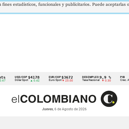
 fines estadísticos, funcionales y publicitarios. Puede aceptarlas
s
$4178
$3672
9,9 %
USD/COP
EUR/COP
DESEMPLEO
PIB
Dólar Spot
Euro Spot
Tasa Nacional
Crec. Anua
7
▲ 0.42
▼ 25.00
▼ 0.30
Jueves
, 6 de Agosto de 2026