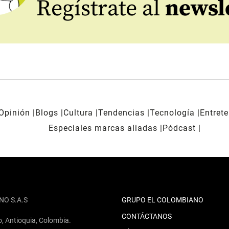
Regístrate al
newsl
Opinión
Blogs
Cultura
Tendencias
Tecnología
Entret
Especiales marcas aliadas
Pódcast
NO S.A.S
GRUPO EL COLOMBIANO
CONTÁCTANOS
o, Antioquia, Colombia.