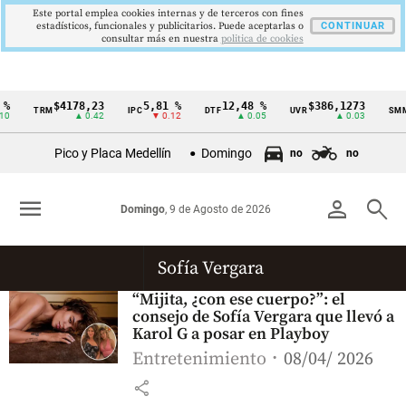
Este portal emplea cookies internas y de terceros con fines
estadísticos, funcionales y publicitarios. Puede aceptarlas o
CONTINUAR
consultar más en nuestra
politica de cookies
%
$4178,23
5,81 %
12,48 %
$386,1273
TRM
IPC
DTF
UVR
SMM
Cintillo
0
▲ 0.42
▼ 0.12
▲ 0.05
▲ 0.03
de
Pico y Placa Medellín
Domingo
no
no
indicadores
económicos
menu
person
search
Domingo
, 9 de Agosto de 2026
Colombia
Sofía Vergara
“Mijita, ¿con ese cuerpo?”: el
consejo de Sofía Vergara que llevó a
Karol G a posar en Playboy
Entretenimiento
08/04/ 2026
share