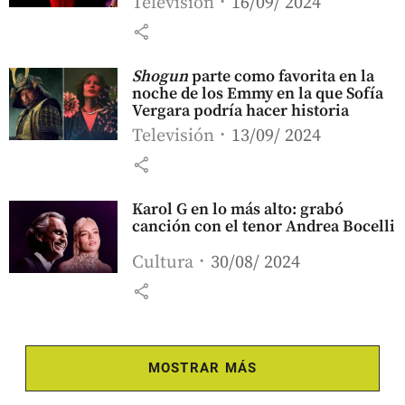
Televisión
16/09/ 2024
share
Shogun
parte como favorita en la
noche de los Emmy en la que Sofía
Vergara podría hacer historia
Televisión
13/09/ 2024
share
Karol G en lo más alto: grabó
canción con el tenor Andrea Bocelli
Cultura
30/08/ 2024
share
MOSTRAR MÁS