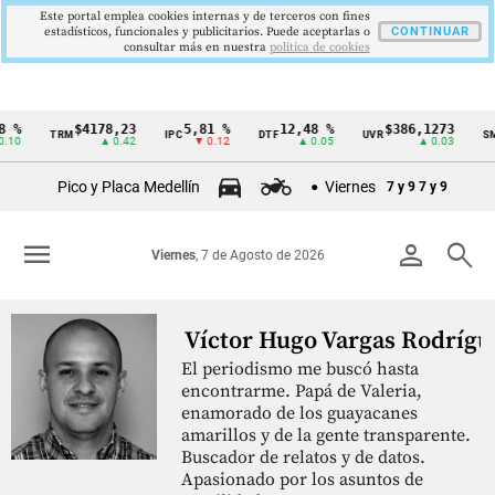
Este portal emplea cookies internas y de terceros con fines
estadísticos, funcionales y publicitarios. Puede aceptarlas o
CONTINUAR
consultar más en nuestra
politica de cookies
 %
$4178,23
5,81 %
12,48 %
$386,1273
TRM
IPC
DTF
UVR
SM
Cintillo
10
▲ 0.42
▼ 0.12
▲ 0.05
▲ 0.03
de
Pico y Placa Medellín
Viernes
7 y 9
7 y 9
indicadores
económicos
menu
person
search
Viernes
, 7 de Agosto de 2026
Colombia
Víctor Hugo Vargas Rodrígu
El periodismo me buscó hasta
encontrarme. Papá de Valeria,
enamorado de los guayacanes
amarillos y de la gente transparente.
Buscador de relatos y de datos.
Apasionado por los asuntos de