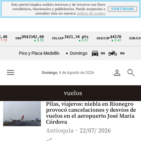
Este portal emplea cookies internas y de terceros con fines
estadísticos, funcionales y publicitarios. Puede aceptarlas o
CONTINUAR
consultar más en nuestra
politica de cookies
,48
US$3342,60
1621,34 pts
$4178
ORO
COLCAP
USD/COP
EUR/COP
Cintillo
.12
▲ 8.20
▲ 0.67
▲ 0.42
de
Pico y Placa Medellín
Domingo
no
no
indicadores
económicos
menu
person
search
Domingo
, 9 de Agosto de 2026
Colombia
vuelos
Pilas, viajeros: niebla en Rionegro
provocó cancelaciones y desvíos de
vuelos en el aeropuerto José María
Córdova
Antioquia
22/07/ 2026
share