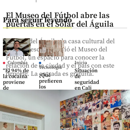
El Museo del Fútbol abre las
Para seguir leyendo
puertas en el Solar del Águila
El Solar del Águila, la casa cultural del
Águila Descalza, abrió el Museo del
Fútbol, un espacio para conocer la
Colombia
Inicio
relación de la ciudad y el país con este
Tecnología
“El 94% de
Situación
deporte. La entrada es gratuita.
¿Qué
la cocaína
de
prefieren
proviene
seguridad
los
de
en Cali
lectores,
Colombia”:
historias
share
Nate
escritas
Morris,
por IA o
candidato
por
a
humanos?
embajador
Esto dice
de EE. UU.