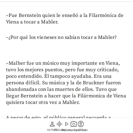
–Fue Bernstein quien le enseñó a la Filarmónica de
Viena a tocar a Mahler.
–¿Por qué los vieneses no sabían tocar a Mahler?
–Malher fue un músico muy importante en Viena,
tuvo los mejores puestos, pero fue muy criticado,
poco entendido. Él tampoco ayudaba. Era una
persona difícil. Su música y la de Bruckner fueron
abandonadas con las muertes de ellos. Tuvo que
llegar Bernstein a hacer que la Filármonica de Viena
quisiera tocar otra vez a Mahler.
A pesar de esto, el público general recuerda a
person
graphic_eq
play_arrow
photo_camera
account_circle
Bernstein por
Maestro
, la película dirigida y
protagonizada por Bradley Cooper, en la que se
Mi Perfil
Pódcast
Reportajes gráficos
Videos
Suscríbete