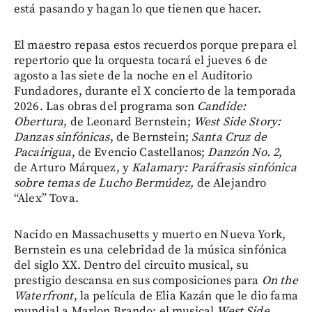
está pasando y hagan lo que tienen que hacer.
El maestro repasa estos recuerdos porque prepara el
repertorio que la orquesta tocará el jueves 6 de
agosto a las siete de la noche en el Auditorio
Fundadores, durante el X concierto de la temporada
2026. Las obras del programa son
Candide:
Obertura
, de Leonard Bernstein;
West Side Story:
Danzas sinfónicas
, de Bernstein;
Santa Cruz de
Pacairigua
, de Evencio Castellanos;
Danzón No. 2
,
de Arturo Márquez, y
Kalamary: Paráfrasis sinfónica
sobre temas de Lucho Bermúdez,
de Alejandro
“Alex” Tova.
Nacido en Massachusetts y muerto en Nueva York,
Bernstein es una celebridad de la música sinfónica
del siglo XX. Dentro del circuito musical, su
prestigio descansa en sus composiciones para
On the
Waterfront
, la película de Elia Kazán que le dio fama
mundial a Marlon Brando; el musical
West Side