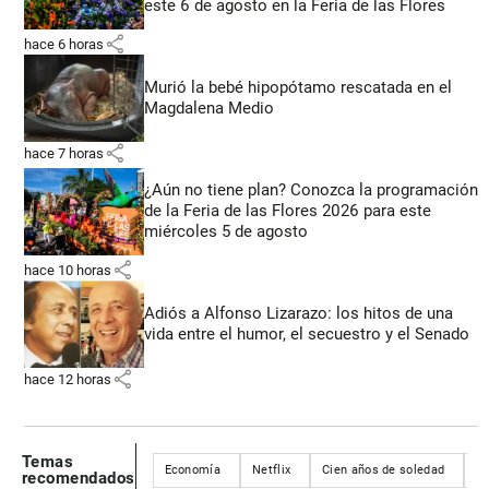
este 6 de agosto en la Feria de las Flores
share
hace 6 horas
Murió la bebé hipopótamo rescatada en el
Magdalena Medio
share
hace 7 horas
¿Aún no tiene plan? Conozca la programación
de la Feria de las Flores 2026 para este
miércoles 5 de agosto
share
hace 10 horas
Adiós a Alfonso Lizarazo: los hitos de una
vida entre el humor, el secuestro y el Senado
share
hace 12 horas
Temas
Economía
Netflix
Cien años de soledad
C
recomendados