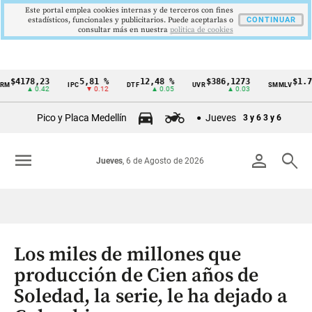
Este portal emplea cookies internas y de terceros con fines
estadísticos, funcionales y publicitarios. Puede aceptarlas o
CONTINUAR
consultar más en nuestra
politica de cookies
178,23
5,81 %
12,48 %
$386,1273
$1.750.90
IPC
DTF
UVR
SMMLV
Cintillo
▲ 0.42
▼ 0.12
▲ 0.05
▲ 0.03
de
Pico y Placa Medellín
Jueves
3 y 6
3 y 6
indicadores
económicos
menu
person
search
Jueves
, 6 de Agosto de 2026
Colombia
Los miles de millones que
producción de Cien años de
Soledad, la serie, le ha dejado a