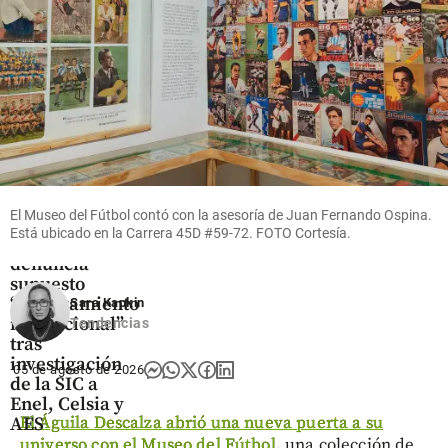
un
en
estudio
Colombia
share
share
El Museo del Fútbol contó con la asesoría de Juan Fernando Ospina.
Economía
Está ubicado en la Carrera 45D #59-72. FOTO Cortesía.
Acolgen
denuncia
supuesto
“hostigamiento
Sara Kapkin
institucional”
Tendencias
tras
investigación
05 de agosto de 2026
de la SIC a
Enel, Celsia y
El Águila Descalza abrió una nueva puerta a su
AES
universo con el Museo del Fútbol,
una colección de