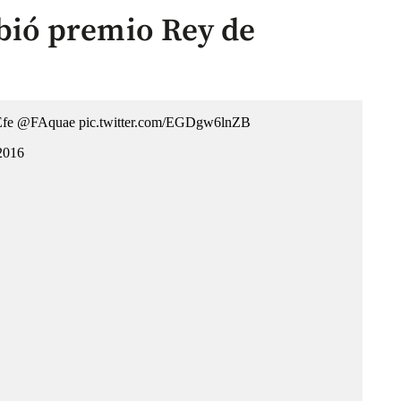
ió premio Rey de
Efe
@FAquae
pic.twitter.com/EGDgw6lnZB
 2016