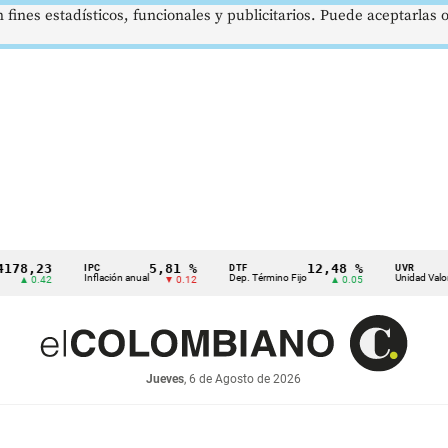
 fines estadísticos, funcionales y publicitarios. Puede aceptarlas
23
5,81 %
12,48 %
$3
IPC
DTF
UVR
Inflación anual
Dep. Término Fijo
Unidad Valor Real
.42
▼ 0.12
▲ 0.05
Jueves
, 6 de Agosto de 2026