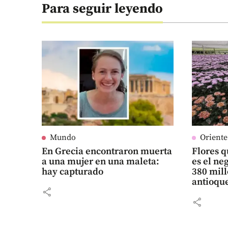
Para seguir leyendo
Mundo
Orient
En Grecia encontraron muerta
Flores q
a una mujer en una maleta:
es el n
hay capturado
380 mill
antioqu
share
share