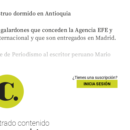
struo dormido en Antioquia
os galardones que conceden la Agencia EFE y
ternacional y que son entregados en Madrid.
te de Periodismo al escritor peruano Mario
¿Tienes una suscripción?
INICIA SESIÓN
rado contenido