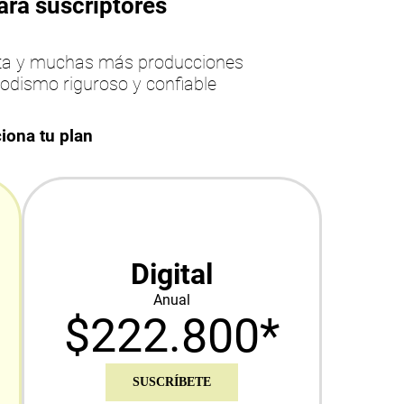
ara suscriptores
esta y muchas más producciones
iodismo riguroso y confiable
iona tu plan
Digital
Anual
$222.800*
SUSCRÍBETE