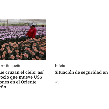
e Antioqueño
Inicio
ue cruzan el cielo: así
Situación de seguridad en 
egocio que mueve US$
share
ones en el Oriente
eño