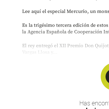
Lee aquí el especial Mercurio, un mon
Es la trigésimo tercera edición de est
la Agencia Española de Cooperación In
El rey entregó el XII Premio Don Quijo
Vargas Llosa y...
Has encont