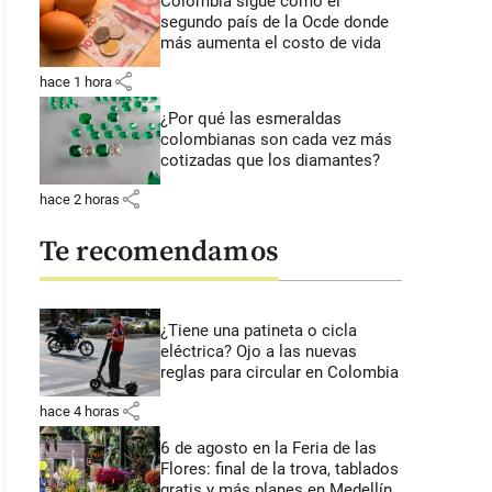
Colombia sigue como el
segundo país de la Ocde donde
más aumenta el costo de vida
share
hace 1 hora
¿Por qué las esmeraldas
colombianas son cada vez más
cotizadas que los diamantes?
share
hace 2 horas
Te recomendamos
¿Tiene una patineta o cicla
eléctrica? Ojo a las nuevas
reglas para circular en Colombia
share
hace 4 horas
6 de agosto en la Feria de las
Flores: final de la trova, tablados
gratis y más planes en Medellín