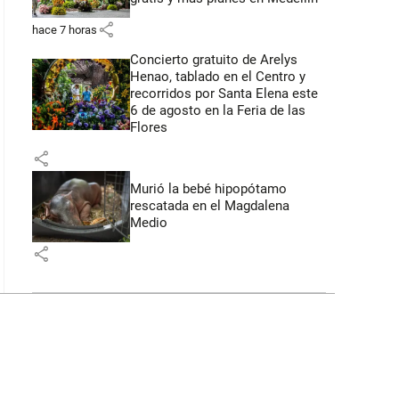
share
hace 7 horas
Concierto gratuito de Arelys
Henao, tablado en el Centro y
recorridos por Santa Elena este
6 de agosto en la Feria de las
Flores
share
Murió la bebé hipopótamo
rescatada en el Magdalena
Medio
share