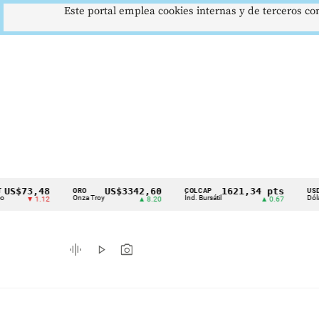
Este portal emplea cookies internas y de terceros con
3,48
US$3342,60
1621,34 pts
$
ORO
COLCAP
USD/COP
Cintillo
Onza Troy
Índ. Bursátil
Dólar Spot
▼ 1.12
▲ 8.20
▲ 0.67
de
indicadores
graphic_eq
play_arrow
photo_camera
económicos
Colombia