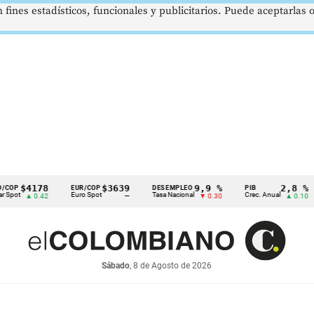
 fines estadísticos, funcionales y publicitarios. Puede aceptarlas
4178
$3639
9,9 %
2,8 %
EUR/COP
DESEMPLEO
PIB
TR
Euro Spot
Tasa Nacional
Crec. Anual
Tas
▲ 0.42
—
▼ 0.30
▲ 0.10
Sábado
, 8 de Agosto de 2026