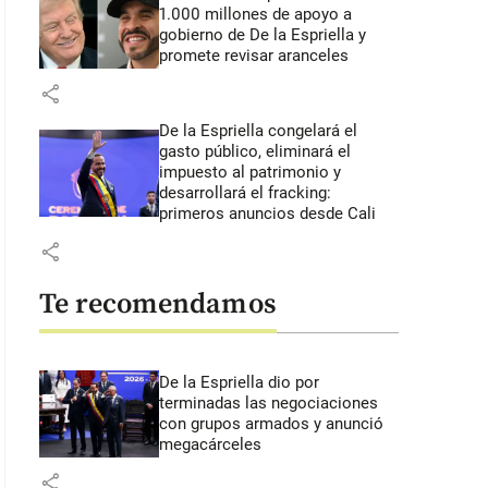
1.000 millones de apoyo a
gobierno de De la Espriella y
promete revisar aranceles
share
De la Espriella congelará el
gasto público, eliminará el
impuesto al patrimonio y
desarrollará el fracking:
primeros anuncios desde Cali
share
Te recomendamos
De la Espriella dio por
terminadas las negociaciones
con grupos armados y anunció
megacárceles
share