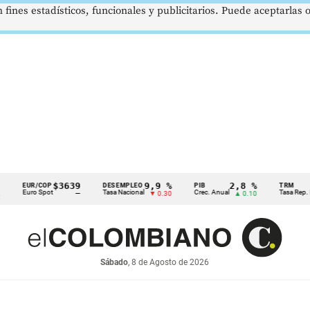
 fines estadísticos, funcionales y publicitarios. Puede aceptarlas
$3639
9,9 %
2,8 %
EUR/COP
DESEMPLEO
PIB
TRM
Euro Spot
Tasa Nacional
Crec. Anual
Tasa Rep. Moned
—
▼ 0.30
▲ 0.10
Sábado
, 8 de Agosto de 2026