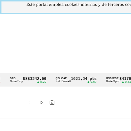
Este portal emplea cookies internas y de terceros con
US$3342,60
1621,34 pts
$4178
ORO
COLCAP
USD/COP
Cintillo
Onza Troy
Índ. Bursátil
Dólar Spot
▲ 8.20
▲ 0.67
▲ 0.42
de
indicadores
graphic_eq
play_arrow
photo_camera
económicos
Colombia