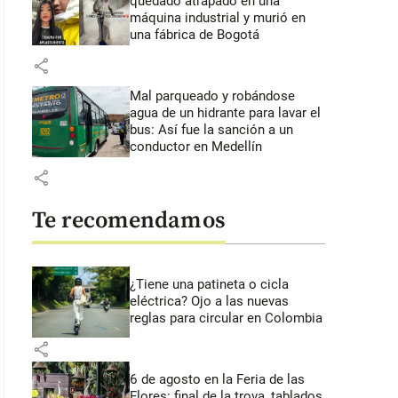
quedado atrapado en una
máquina industrial y murió en
una fábrica de Bogotá
share
Mal parqueado y robándose
agua de un hidrante para lavar el
bus: Así fue la sanción a un
conductor en Medellín
share
Te recomendamos
¿Tiene una patineta o cicla
eléctrica? Ojo a las nuevas
reglas para circular en Colombia
share
6 de agosto en la Feria de las
Flores: final de la trova, tablados