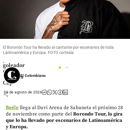
Fútbol
Video:
Lionel
Messi
marcó
El Borondo Tour ha llevado al cantante por escenarios de toda
Latinoamérica y Europa. FOTO cortesía
doblete y
ya es el
goleador
1
2
de la
El Colombiano
Leagues
Cup
06 de agosto de 2026
share
Beéle
llega al Davi Arena de Sabaneta el próximo 28
de noviembre como parte del
Borondo Tour, la gira
que lo ha llevado por escenarios de Latinoamérica
y Europa.