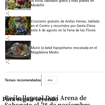
la trova, tablados gratis y más planes en
Medellín
share
Concierto gratuito de Arelys Henao, tablado
en el Centro y recorridos por Santa Elena
este 6 de agosto en la Feria de las Flores
share
Murió la bebé hipopótamo rescatada en el
Magdalena Medio
share
Temas recomendados
Arte
Beéle llega al Davi Arena de
Para seguir leyendo