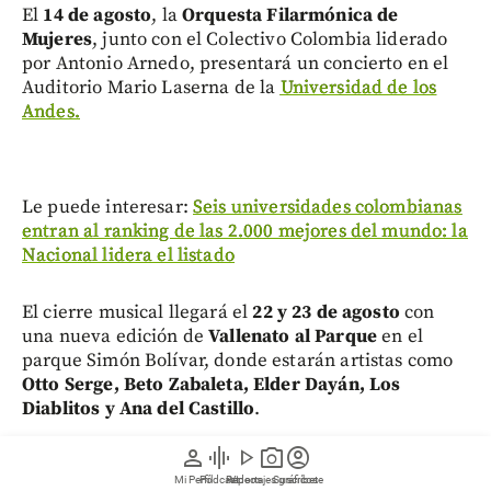
El
14 de agosto
, la
Orquesta Filarmónica de
Mujeres
, junto con el Colectivo Colombia liderado
por Antonio Arnedo, presentará un concierto en el
Auditorio Mario Laserna de la
Universidad de los
Andes.
Le puede interesar:
Seis universidades colombianas
entran al ranking de las 2.000 mejores del mundo: la
Nacional lidera el listado
El cierre musical llegará el
22 y 23 de agosto
con
una nueva edición de
Vallenato al Parque
en el
parque Simón Bolívar, donde estarán artistas como
Otto Serge, Beto Zabaleta, Elder Dayán, Los
Diablitos y Ana del Castillo
.
person
graphic_eq
play_arrow
photo_camera
account_circle
Mi Perfil
Pódcast
Reportajes gráficos
Videos
Suscríbete