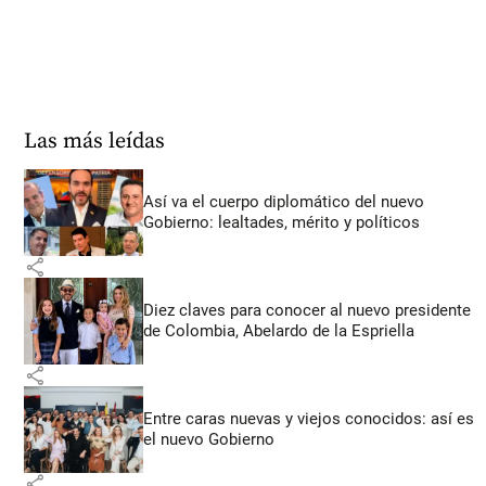
Las más leídas
Así va el cuerpo diplomático del nuevo
Gobierno: lealtades, mérito y políticos
share
Diez claves para conocer al nuevo presidente
de Colombia, Abelardo de la Espriella
share
Entre caras nuevas y viejos conocidos: así es
el nuevo Gobierno
share