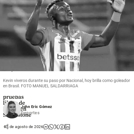
y 4.500
Oriente
negocios
antioqueño
share
share
Deportes
Nuevo
susto para
David
Kevin viveros durante su paso por Nacional, hoy brilla como goleador
Alonso, se
en Brasil. FOTO MANUEL SALDARRIAGA
cayó en las
pruebas
libres de
John Eric Gómez
Moto2 en
Deportes
Silverstone
share
05 de agosto de 2026