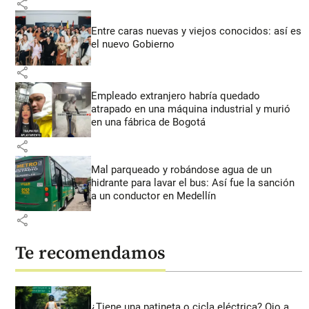
share
Entre caras nuevas y viejos conocidos: así es
el nuevo Gobierno
share
Empleado extranjero habría quedado
atrapado en una máquina industrial y murió
en una fábrica de Bogotá
share
Mal parqueado y robándose agua de un
hidrante para lavar el bus: Así fue la sanción
a un conductor en Medellín
share
Te recomendamos
¿Tiene una patineta o cicla eléctrica? Ojo a