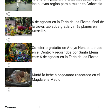
las nuevas reglas para circular en Colombia
share
6 de agosto en la Feria de las Flores: final de
la trova, tablados gratis y más planes en
Medellín
share
Concierto gratuito de Arelys Henao, tablado
en el Centro y recorridos por Santa Elena
este 6 de agosto en la Feria de las Flores
share
Murió la bebé hipopótamo rescatada en el
Magdalena Medio
share
Temas