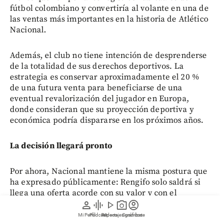
fútbol colombiano y convertiría al volante en una de
las ventas más importantes en la historia de Atlético
Nacional.
Además, el club no tiene intención de desprenderse
de la totalidad de sus derechos deportivos. La
estrategia es conservar aproximadamente el 20 %
de una futura venta para beneficiarse de una
eventual revalorización del jugador en Europa,
donde consideran que su proyección deportiva y
económica podría dispararse en los próximos años.
La decisión llegará pronto
Por ahora, Nacional mantiene la misma postura que
ha expresado públicamente: Rengifo solo saldrá si
llega una oferta acorde con su valor y con el
proyecto deportivo que representa para la
person
graphic_eq
play_arrow
photo_camera
account_circle
institución.
Mi Perfil
Pódcast
Reportajes gráficos
Videos
Suscríbete