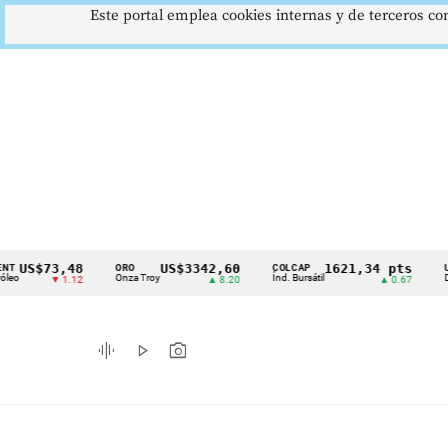
Este portal emplea cookies internas y de terceros con
$73,48
US$3342,60
1621,34 pts
ORO
COLCAP
USD/CO
Cintillo
Onza Troy
Índ. Bursátil
Dólar Sp
▼ 1.12
▲ 8.20
▲ 0.67
de
indicadores
graphic_eq
play_arrow
photo_camera
económicos
Colombia