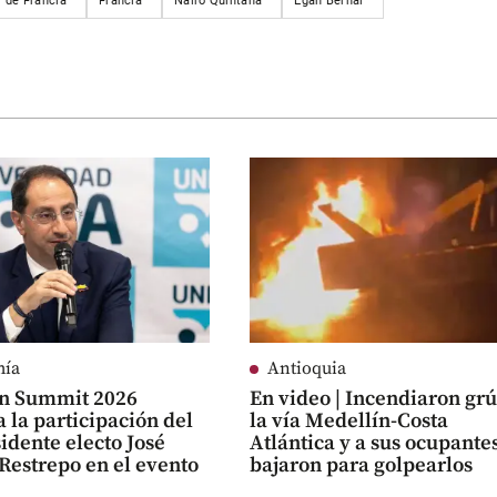
r de Francia
Francia
Nairo Quintana
Egan Bernal
mía
Antioquia
n Summit 2026
En video | Incendiaron gr
 la participación del
la vía Medellín-Costa
idente electo José
Atlántica y a sus ocupantes
Restrepo en el evento
bajaron para golpearlos