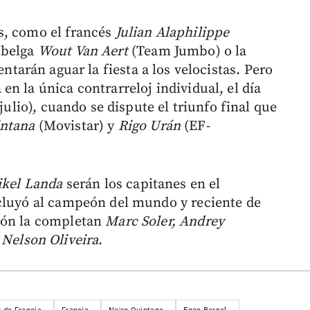
s, como el francés
Julian Alaphilippe
 belga
Wout Van Aert
(Team Jumbo) o la
entarán aguar la fiesta a los velocistas. Pero
n la única contrarreloj individual, el día
julio), cuando se dispute el triunfo final que
intana
(Movistar) y
Rigo Urán
(EF-
kel Landa
serán los capitanes en el
ncluyó al campeón del mundo y reciente de
ión la completan
Marc Soler,
Andrey
Nelson Oliveira
.