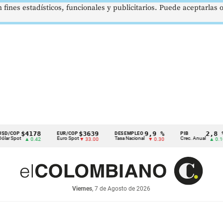
 fines estadísticos, funcionales y publicitarios. Puede aceptarlas
$4178
$3639
9,9 %
2,8 %
P
EUR/COP
DESEMPLEO
PIB
ot
Euro Spot
Tasa Nacional
Crec. Anual
▲ 0.42
▼ 33.00
▼ 0.30
▲ 0.10
Viernes
, 7 de Agosto de 2026