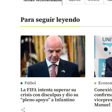
Temas recomendados
Deportes
Ciclismo
Tou
Para seguir leyendo
Fútbol
Econo
La FIFA intenta superar su
Conexió
crisis con disculpas y dio su
confirma
“pleno apoyo” a Infantino
vicepres
Manuel 
share