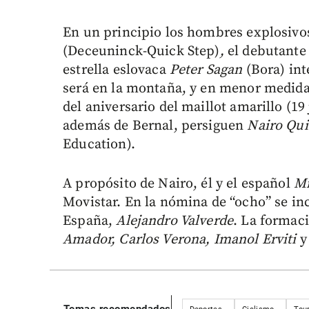
En un principio los hombres explosivo
(Deceuninck-Quick Step)
,
el debutante
estrella eslovaca
Peter Sagan
(Bora) int
será en la montaña, y en menor medida e
del aniversario del maillot amarillo (19 
además de Bernal, persiguen
Nairo Qu
Education).
A propósito de Nairo, él y el español
Mi
Movistar. En la nómina de “ocho” se i
España,
Alejandro Valverde
. La formac
Amador, Carlos Verona, Imanol Erviti
y