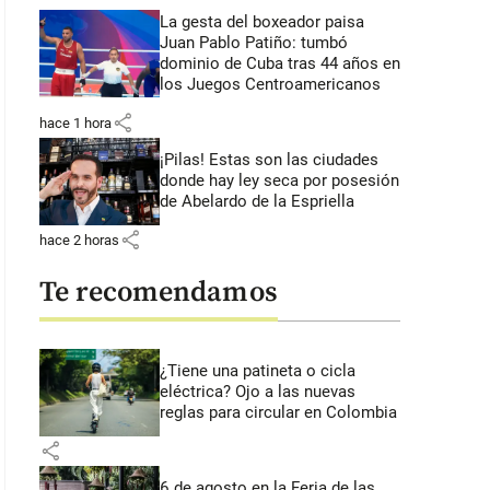
La gesta del boxeador paisa
Juan Pablo Patiño: tumbó
dominio de Cuba tras 44 años en
los Juegos Centroamericanos
share
hace 1 hora
¡Pilas! Estas son las ciudades
donde hay ley seca por posesión
de Abelardo de la Espriella
share
hace 2 horas
Te recomendamos
¿Tiene una patineta o cicla
eléctrica? Ojo a las nuevas
reglas para circular en Colombia
share
6 de agosto en la Feria de las