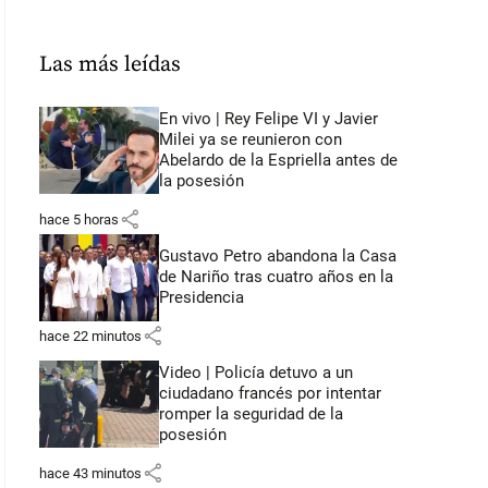
Las más leídas
En vivo | Rey Felipe VI y Javier
Milei ya se reunieron con
Abelardo de la Espriella antes de
la posesión
share
hace 5 horas
Gustavo Petro abandona la Casa
de Nariño tras cuatro años en la
Presidencia
share
hace 22 minutos
Video | Policía detuvo a un
ciudadano francés por intentar
romper la seguridad de la
posesión
share
hace 43 minutos