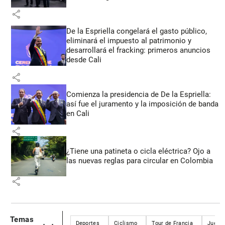
share
De la Espriella congelará el gasto público,
eliminará el impuesto al patrimonio y
desarrollará el fracking: primeros anuncios
desde Cali
share
Comienza la presidencia de De la Espriella:
así fue el juramento y la imposición de banda
en Cali
share
¿Tiene una patineta o cicla eléctrica? Ojo a
las nuevas reglas para circular en Colombia
share
Temas
Deportes
Ciclismo
Tour de Francia
Juego