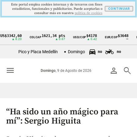
Este portal emplea cookies internas y de terceros con fines
estadísticos, funcionales y publicitarios. Puede aceptarlas o
CONTINUAR
consultar más en nuestra
politica de cookies
342,60
1621,34 pts
$4178
$3648
COLCAP
USD/COP
EUR/COP
DESEM
Cintillo
▲ 8.20
▲ 0.67
▲ 0.42
—
de
Pico y Placa Medellín
Domingo
no
no
indicadores
económicos
menu
person
search
Domingo
, 9 de Agosto de 2026
Colombia
“Ha sido un año mágico para
mí”: Sergio Higuita