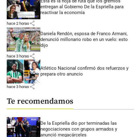
Esta es la hoja de ruta que los gremios
entregan al Gobierno De la Espriella para
reactivar la economía
share
hace 2 horas
Daniela Rendón, esposa de Franco Armani,
denunció millonario robo en un vuelo: esto
dijo
share
hace 3 horas
Atlético Nacional confirmó dos refuerzos y
prepara otro anuncio
share
hace 3 horas
Te recomendamos
De la Espriella dio por terminadas las
negociaciones con grupos armados y
anunció megacárceles