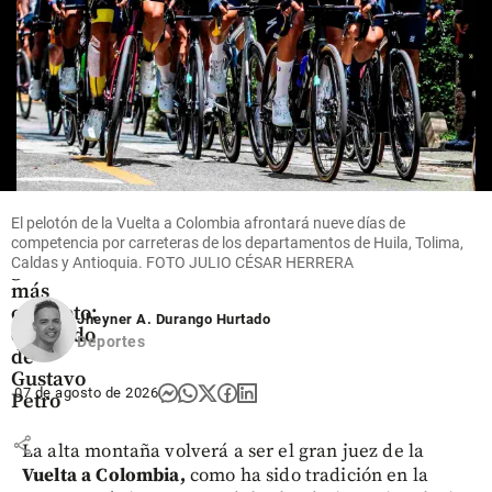
Mascotas
Oriente
antioqueño
share
share
share
Columnistas
El pelotón de la Vuelta a Colombia afrontará nueve días de
competencia por carreteras de los departamentos de Huila, Tolima,
El
Caldas y Antioquia. FOTO JULIO CÉSAR HERRERA
gobierno
más
corrupto:
Jheyner A. Durango Hurtado
el legado
Deportes
de
Gustavo
07 de agosto de 2026
Petro
share
La alta montaña volverá a ser el gran juez de la
Vuelta a Colombia,
como ha sido tradición en la