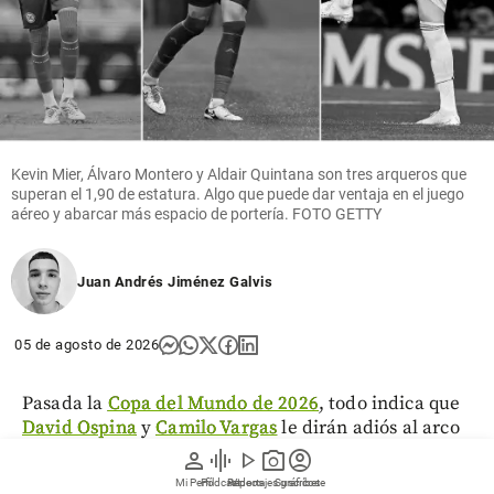
Kevin Mier, Álvaro Montero y Aldair Quintana son tres arqueros que
superan el 1,90 de estatura. Algo que puede dar ventaja en el juego
aéreo y abarcar más espacio de portería. FOTO GETTY
Juan Andrés Jiménez Galvis
05 de agosto de 2026
Pasada la
Copa del Mundo de 2026
, todo indica que
David Ospina
y
Camilo Vargas
le dirán adiós al arco
de la Selección Colombia. Durante los últimos 17
person
graphic_eq
play_arrow
photo_camera
account_circle
años, alguno de los dos defendió a la Tricolor y
Mi Perfil
Pódcast
Reportajes gráficos
Videos
Suscríbete