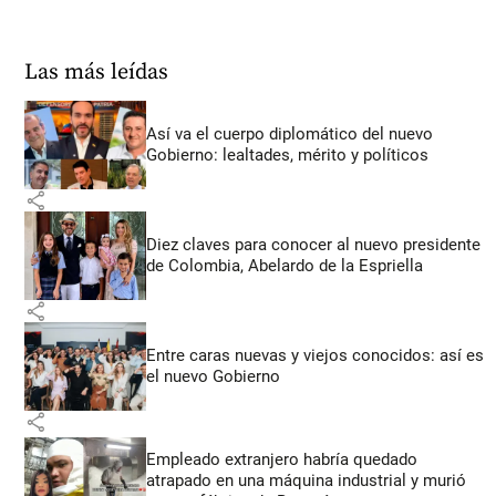
Las más leídas
Así va el cuerpo diplomático del nuevo
Gobierno: lealtades, mérito y políticos
share
Diez claves para conocer al nuevo presidente
de Colombia, Abelardo de la Espriella
share
Entre caras nuevas y viejos conocidos: así es
el nuevo Gobierno
share
Empleado extranjero habría quedado
atrapado en una máquina industrial y murió