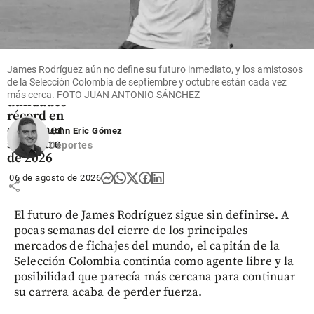
Economía
Mineros
James Rodríguez aún no define su futuro inmediato, y los amistosos
logra
de la Selección Colombia de septiembre y octubre están cada vez
ingresos y
más cerca. FOTO JUAN ANTONIO SÁNCHEZ
utilidades
récord en
el primer
John Eric Gómez
semestre
Deportes
de 2026
06 de agosto de 2026
share
El futuro de James Rodríguez sigue sin definirse. A
pocas semanas del cierre de los principales
mercados de fichajes del mundo, el capitán de la
Selección Colombia continúa como agente libre y la
posibilidad que parecía más cercana para continuar
su carrera acaba de perder fuerza.