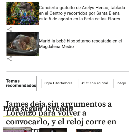
Concierto gratuito de Arelys Henao, tablado
en el Centro y recorridos por Santa Elena
este 6 de agosto en la Feria de las Flores
share
Murió la bebé hipopótamo rescatada en el
Magdalena Medio
share
Temas
Copa Libertadores
Atlético Nacional
Independi
recomendados
James deja sin argumentos a
Para seguir leyendo
Lorenzo para volver a
convocarlo, y el reloj corre en
su contra