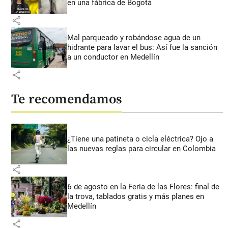
en una fábrica de Bogotá
share
Mal parqueado y robándose agua de un
hidrante para lavar el bus: Así fue la sanción
a un conductor en Medellín
share
Te recomendamos
¿Tiene una patineta o cicla eléctrica? Ojo a
las nuevas reglas para circular en Colombia
share
6 de agosto en la Feria de las Flores: final de
la trova, tablados gratis y más planes en
Medellín
share