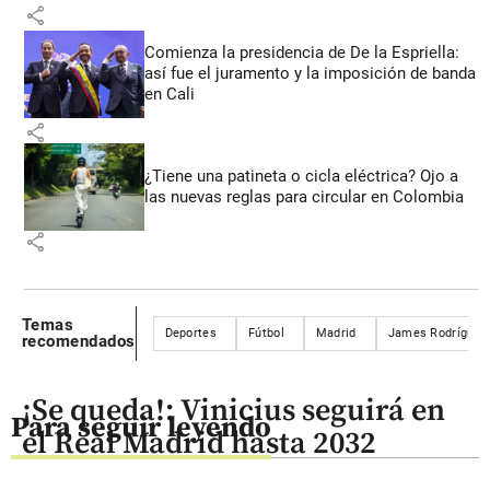
share
Comienza la presidencia de De la Espriella:
así fue el juramento y la imposición de banda
en Cali
share
¿Tiene una patineta o cicla eléctrica? Ojo a
las nuevas reglas para circular en Colombia
share
Temas
Deportes
Fútbol
Madrid
James Rodríguez
recomendados
¡Se queda!: Vinicius seguirá en
Para seguir leyendo
el Real Madrid hasta 2032