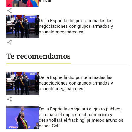
en Cali
share
De la Espriella dio por terminadas las
negociaciones con grupos armados y
anunció megacárceles
share
Te recomendamos
De la Espriella dio por terminadas las
negociaciones con grupos armados y
anunció megacárceles
share
De la Espriella congelará el gasto público,
eliminará el impuesto al patrimonio y
desarrollará el fracking: primeros anuncios
desde Cali