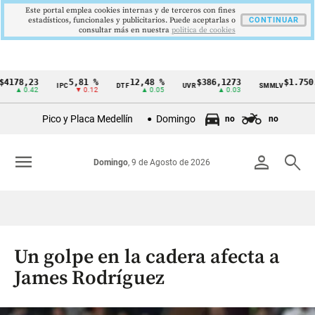
Este portal emplea cookies internas y de terceros con fines
estadísticos, funcionales y publicitarios. Puede aceptarlas o
CONTINUAR
consultar más en nuestra
politica de cookies
,23
5,81 %
12,48 %
$386,1273
$1.750.905
IPC
DTF
UVR
SMMLV
Cintillo
0.42
▼ 0.12
▲ 0.05
▲ 0.03
—
de
Pico y Placa Medellín
Domingo
no
no
indicadores
económicos
menu
person
search
Domingo
, 9 de Agosto de 2026
Colombia
Un golpe en la cadera afecta a
James Rodríguez