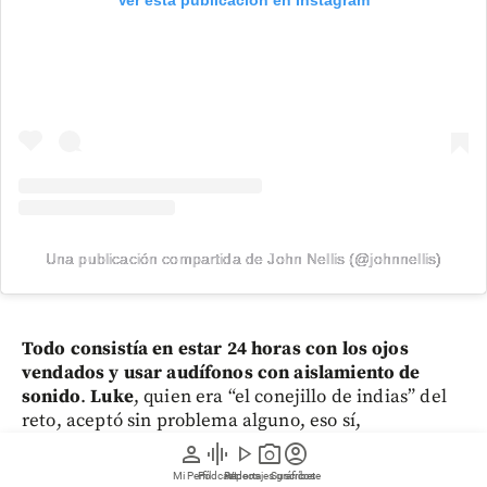
Ver esta publicación en Instagram
Una publicación compartida de John Nellis (@johnnellis)
Todo consistía en estar 24 horas con los ojos
vendados y usar audífonos con aislamiento de
sonido
.
Luke
, quien era “el conejillo de indias” del
reto, aceptó sin problema alguno, eso sí,
desconociendo la gran sorpresa que le daría su
person
graphic_eq
play_arrow
photo_camera
account_circle
amigo al finalizar la travesía. Todo arrancó con Luke
Mi Perfil
Pódcast
Reportajes gráficos
Videos
Suscríbete