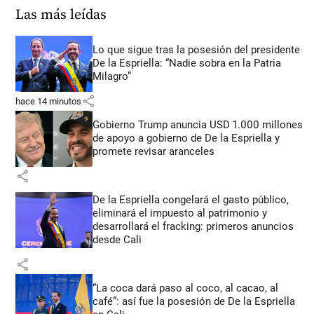
Las más leídas
Lo que sigue tras la posesión del presidente
De la Espriella: “Nadie sobra en la Patria
Milagro”
share
hace 14 minutos
Gobierno Trump anuncia USD 1.000 millones
de apoyo a gobierno de De la Espriella y
promete revisar aranceles
share
De la Espriella congelará el gasto público,
eliminará el impuesto al patrimonio y
desarrollará el fracking: primeros anuncios
desde Cali
share
“La coca dará paso al coco, al cacao, al
café”: así fue la posesión de De la Espriella