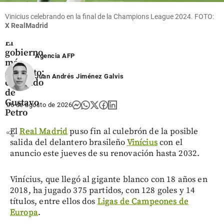
Vinicius celebrando en la final de la Champions League 2024. FOTO:
X RealMadrid
Columnistas
El
gobierno
Agencia AFP
más
corrupto:
Juan Andrés Jiménez Galvis
el legado
de
Gustavo
06 de agosto de 2026
Petro
El
Real Madrid
puso fin al culebrón de la posible
share
salida del delantero brasileño
Vinícius
con el
anuncio este jueves de su renovación hasta 2032.
Vinícius, que llegó al gigante blanco con 18 años en
2018, ha jugado 375 partidos, con 128 goles y 14
títulos, entre ellos dos
Ligas de Campeones de
Europa
.