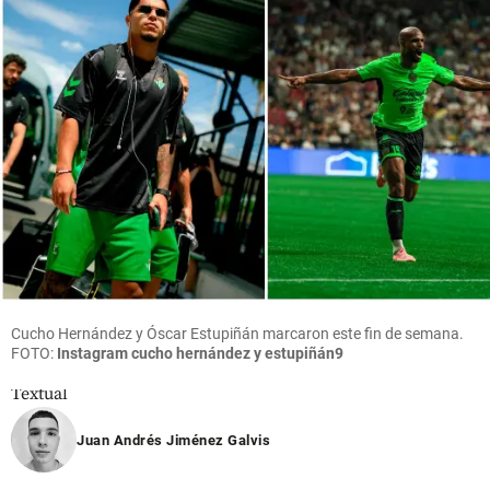
gremios
negocio
Argentina:
entregan
que mueve
“Quiero
al
US$ 380
salir por la
Gobierno
millones
puerta
De la
en el
grande”
Espriella
Oriente
para
antioqueño
share
reactivar
share
la
economía
share
Cucho Hernández y Óscar Estupiñán marcaron este fin de semana.
FOTO:
Instagram cucho hernández y estupiñán9
Cita
Textual
share
Juan Andrés Jiménez Galvis