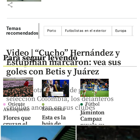
share
Temas
Porto
Futbolistas en el exterior
Europa
Po
recomendados
Video | “Cucho” Hernández y
Para seguir leyendo
Estupiñán marcaron: vea sus
goles con Betis y Juárez
Ante la notable falta de gol en la
selección Colombia, los delanteros
Oriente
Fútbol
criollos anotan en sus clubes
Economía
Antioqueño
Jáminton
Esta es la
Flores que
Campaz
hoja de
cruzan el
revela su
ruta que
cielo: así
futuro tras
los
es el
brillar en