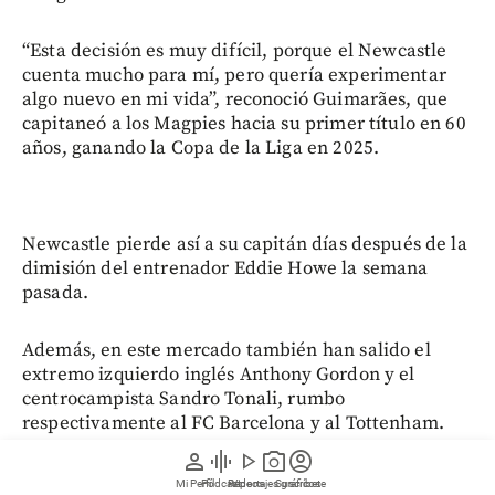
“Esta decisión es muy difícil, porque el Newcastle
cuenta mucho para mí, pero quería experimentar
algo nuevo en mi vida”, reconoció Guimarães, que
capitaneó a los Magpies hacia su primer título en 60
años, ganando la Copa de la Liga en 2025.
Newcastle pierde así a su capitán días después de la
dimisión del entrenador Eddie Howe la semana
pasada.
Además, en este mercado también han salido el
extremo izquierdo inglés Anthony Gordon y el
centrocampista Sandro Tonali, rumbo
respectivamente al FC Barcelona y al Tottenham.
person
graphic_eq
play_arrow
photo_camera
account_circle
“Después de haber disputado dos Mundiales, ha
Mi Perfil
Pódcast
Reportajes gráficos
Videos
Suscríbete