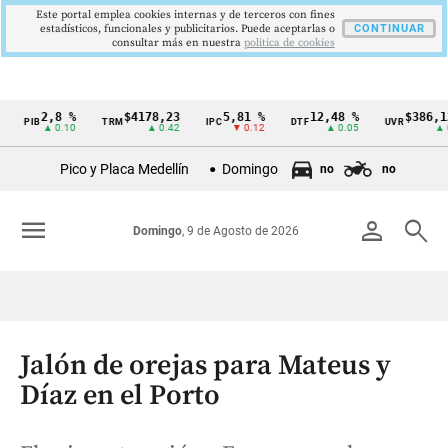
Este portal emplea cookies internas y de terceros con fines
estadísticos, funcionales y publicitarios. Puede aceptarlas o
CONTINUAR
consultar más en nuestra
politica de cookies
2,8 %
$4178,23
5,81 %
12,48 %
$386,1273
IB
TRM
IPC
DTF
UVR
Cintillo
▲ 0.10
▲ 0.42
▼ 0.12
▲ 0.05
▲ 0.03
de
Pico y Placa Medellín
Domingo
no
no
indicadores
económicos
menu
person
search
Domingo
, 9 de Agosto de 2026
Colombia
Jalón de orejas para Mateus y
Díaz en el Porto