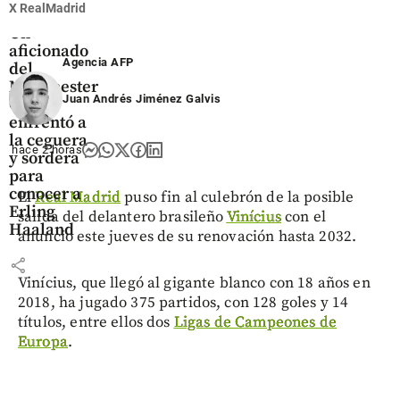
Fútbol
X RealMadrid
Un
aficionado
Agencia AFP
del
Manchester
Juan Andrés Jiménez Galvis
City se
enfrentó a
la ceguera
hace 2 horas
y sordera
para
conocer a
El
Real Madrid
puso fin al culebrón de la posible
Erling
salida del delantero brasileño
Vinícius
con el
Haaland
anuncio este jueves de su renovación hasta 2032.
share
Vinícius, que llegó al gigante blanco con 18 años en
2018, ha jugado 375 partidos, con 128 goles y 14
títulos, entre ellos dos
Ligas de Campeones de
Europa
.