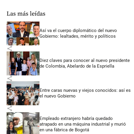
Las más leídas
Así va el cuerpo diplomático del nuevo
Gobierno: lealtades, mérito y políticos
share
Diez claves para conocer al nuevo presidente
de Colombia, Abelardo de la Espriella
share
Entre caras nuevas y viejos conocidos: así es
el nuevo Gobierno
share
Empleado extranjero habría quedado
atrapado en una máquina industrial y murió
en una fábrica de Bogotá