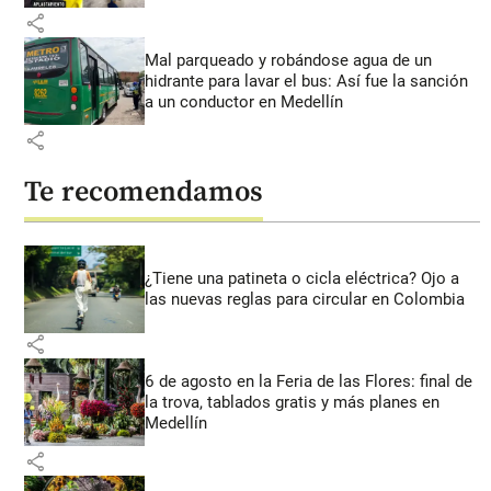
share
Mal parqueado y robándose agua de un
hidrante para lavar el bus: Así fue la sanción
a un conductor en Medellín
share
Te recomendamos
¿Tiene una patineta o cicla eléctrica? Ojo a
las nuevas reglas para circular en Colombia
share
6 de agosto en la Feria de las Flores: final de
la trova, tablados gratis y más planes en
Medellín
share