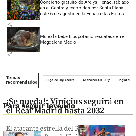
Concierto gratuito de Arelys Henao, tablado
en el Centro y recorridos por Santa Elena
este 6 de agosto en la Feria de las Flores
share
Murió la bebé hipopótamo rescatada en el
Magdalena Medio
share
Temas
Liga de Inglaterra
Manchester City
Inglaterra
recomendados
¡Se queda!: Vinicius seguirá en
Para seguir leyendo
el Real Madrid hasta 2032
El atacante estrella del Real Madrid y la