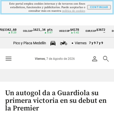
Este portal emplea cookies internas y de terceros con fines
estadísticos, funcionales y publicitarios. Puede aceptarlas o
CONTINUAR
consultar más en nuestra
politica de cookies
42,60
1621,34 pts
$4178
$3672
COLCAP
USD/COP
EUR/COP
DESEMP
Cintillo
▲ 8.20
▲ 0.67
▲ 0.42
—
de
Pico y Placa Medellín
Viernes
7 y 9
7 y 9
indicadores
económicos
menu
person
search
Viernes
, 7 de Agosto de 2026
Colombia
Un autogol da a Guardiola su
primera victoria en su debut en
la Premier