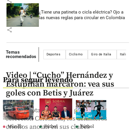
share
¿Tiene una patineta o cicla eléctrica? Ojo a
las nuevas reglas para circular en Colombia
share
Temas
Deportes
Ciclismo
Giro de Italia
Italia
recomendados
Video | “Cucho” Hernández y
Para seguir leyendo
Estupiñán marcaron: vea sus
goles con Betis y Juárez
Ante la notable falta de gol en la
selección Colombia, los delanteros
criollos anotan en sus clubes
Mundo
Fútbol
Fútbol