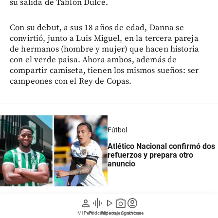
su salida de Tablón Dulce.
Con su debut, a sus 18 años de edad, Danna se
convirtió, junto a Luis Miguel, en la tercera pareja
de hermanos (hombre y mujer) que hacen historia
con el verde paisa. Ahora ambos, además de
compartir camiseta, tienen los mismos sueños: ser
campeones con el Rey de Copas.
Fútbol
Atlético Nacional confirmó dos
refuerzos y prepara otro
anuncio
person
graphic_eq
play_arrow
photo_camera
account_circle
Mi Perfil
Pódcast
Reportajes gráficos
Videos
Suscríbete