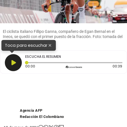
El ciclista italiano Fillipo Ganna, compañero de Egan Bernal en el
Ineos, se quedó con el primer puesto de la fracción. Foto: tomada del
x de @giroditalia
×
Toca para escuchar
ESCUCHA EL RESUMEN
Tiempo transcurrido: 0 segundos
Du
00:00
00:39
Agencia AFP
Redacción El Colombiano