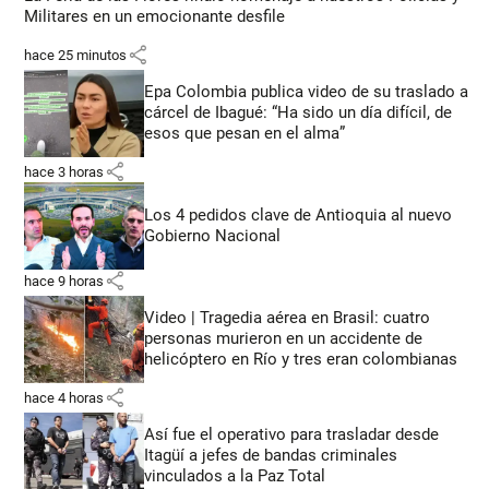
Militares en un emocionante desfile
share
hace 25 minutos
Epa Colombia publica video de su traslado a
cárcel de Ibagué: “Ha sido un día difícil, de
esos que pesan en el alma”
share
hace 3 horas
Los 4 pedidos clave de Antioquia al nuevo
Gobierno Nacional
share
hace 9 horas
Video | Tragedia aérea en Brasil: cuatro
personas murieron en un accidente de
helicóptero en Río y tres eran colombianas
share
hace 4 horas
Así fue el operativo para trasladar desde
Itagüí a jefes de bandas criminales
vinculados a la Paz Total