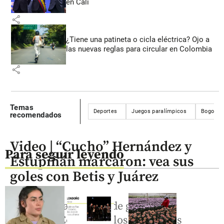
en Cali
share
¿Tiene una patineta o cicla eléctrica? Ojo a
las nuevas reglas para circular en Colombia
share
Temas
Deportes
Juegos paralímpicos
Bogotá
recomendados
Video | “Cucho” Hernández y
Para seguir leyendo
Estupiñán marcaron: vea sus
goles con Betis y Juárez
Ante la notable falta de gol en la
selección Colombia, los delanteros