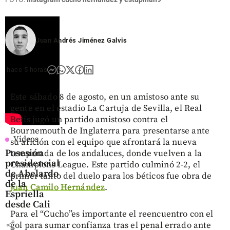
Juan Andrés Jiménez Galvis
hace 5 horas
Este sábado 8 de agosto, en un amistoso ante su
gente en el estadio La Cartuja de Sevilla, el Real
Betis jugó un partido amistoso contra el
Bournemouth de Inglaterra para presentarse ante
Videos
su afición con el equipo que afrontará la nueva
Posesión
temporada de los andaluces, donde vuelven a la
presidencial
Champions League. Este partido culminó 2-2, el
de Abelardo
primer tanto del duelo para los béticos fue obra de
de la
Juan Camilo Hernández
.
Espriella
desde Cali
Para el “Cucho”es importante el reencuentro con el
share
gol para sumar confianza tras el penal errado ante