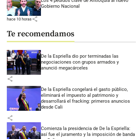
Los 4 pedidos clave de Antioquia al nuevo
Gobierno Nacional
share
hace 10 horas
Te recomendamos
De la Espriella dio por terminadas las
negociaciones con grupos armados y
anunció megacárceles
share
De la Espriella congelará el gasto público,
eliminará el impuesto al patrimonio y
desarrollará el fracking: primeros anuncios
desde Cali
share
Comienza la presidencia de De la Espriella:
así fue el juramento y la imposición de banda