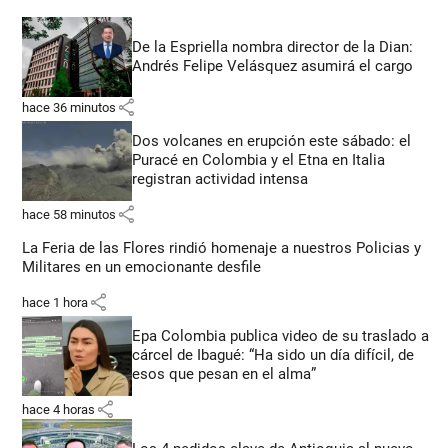
De la Espriella nombra director de la Dian:
Andrés Felipe Velásquez asumirá el cargo
share
hace 36 minutos
Dos volcanes en erupción este sábado: el
Puracé en Colombia y el Etna en Italia
registran actividad intensa
share
hace 58 minutos
La Feria de las Flores rindió homenaje a nuestros Policias y
Militares en un emocionante desfile
share
hace 1 hora
Epa Colombia publica video de su traslado a
cárcel de Ibagué: “Ha sido un día difícil, de
esos que pesan en el alma”
share
hace 4 horas