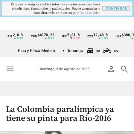
Este portal emplea cookies internas y de terceros con fines
estadísticos, funcionales y publicitarios. Puede aceptarlas o
CONTINUAR
consultar más en nuestra
politica de cookies
2,8 %
$4178,23
5,81 %
12,48 %
$386,1273
IB
TRM
IPC
DTF
UVR
Cintillo
▲ 0.10
▲ 0.42
▼ 0.12
▲ 0.05
▲ 0.03
de
Pico y Placa Medellín
Domingo
no
no
indicadores
económicos
menu
person
search
Domingo
, 9 de Agosto de 2026
Colombia
La Colombia paralímpica ya
tiene su pinta para Río-2016