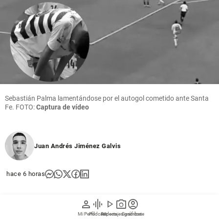
Sebastián Palma lamentándose por el autogol cometido ante Santa
Fe. FOTO:
Captura de vídeo
Juan Andrés Jiménez Galvis
hace 6 horas
Independiente Santa Fe
recibió en el Nemesio
person
graphic_eq
play_arrow
photo_camera
account_circle
Camacho El Campín de Bogotá a
Boyacá Chicó
, en
Mi Perfil
Pódcast
Reportajes gráficos
Videos
Suscríbete