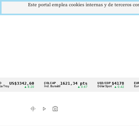
Este portal emplea cookies internas y de terceros con
US$3342,60
1621,34 pts
$4178
$
COLCAP
USD/COP
EUR/COP
Cintillo
Índ. Bursátil
Dólar Spot
Euro Spot
▲ 8.20
▲ 0.67
▲ 0.42
▼
de
indicadores
graphic_eq
play_arrow
photo_camera
económicos
Colombia