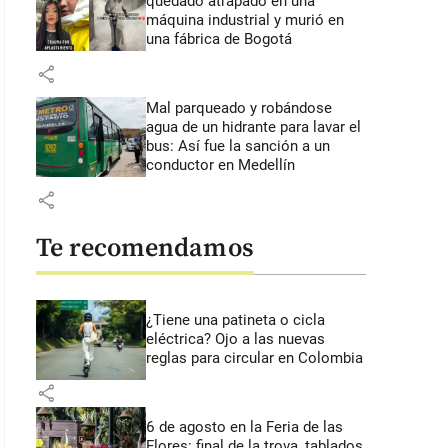
quedado atrapado en una
máquina industrial y murió en
una fábrica de Bogotá
share
Mal parqueado y robándose
agua de un hidrante para lavar el
bus: Así fue la sanción a un
conductor en Medellín
share
Te recomendamos
¿Tiene una patineta o cicla
eléctrica? Ojo a las nuevas
reglas para circular en Colombia
share
6 de agosto en la Feria de las
Flores: final de la trova, tablados