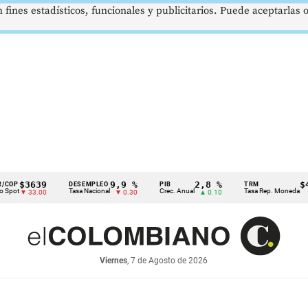
 fines estadísticos, funcionales y publicitarios. Puede aceptarlas
3639
9,9 %
2,8 %
$4178,
DESEMPLEO
PIB
TRM
Tasa Nacional
Crec. Anual
Tasa Rep. Moneda
 33.00
▼ 0.30
▲ 0.10
▲ 0
Viernes
, 7 de Agosto de 2026