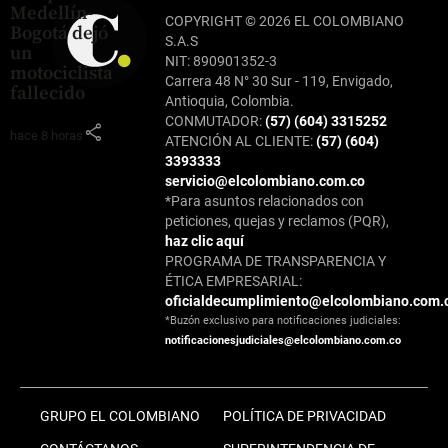
Medellín-
COPYRIGHT © 2026 EL COLOMBIANO
Bogotá dejó
S.A.S
un
NIT: 890901352-3
motociclista
Carrera 48 N° 30 Sur - 119, Envigado,
fallecido
Antioquia, Colombia.
CONMUTADOR:
(57) (604) 3315252
share
hace 8 horas
ATENCIÓN AL CLIENTE:
(57) (604)
3393333
servicio@elcolombiano.com.co
*Para asuntos relacionados con
peticiones, quejas y reclamos (PQR),
haz clic aquí
PROGRAMA DE TRANSPARENCIA Y
ÉTICA EMPRESARIAL:
oficialdecumplimiento@elcolombiano.com.
*Buzón exclusivo para notificaciones judiciales:
notificacionesjudiciales@elcolombiano.com.co
GRUPO EL COLOMBIANO
POLÍTICA DE PRIVACIDAD