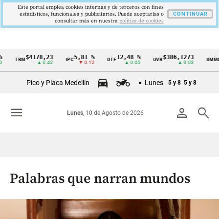
Este portal emplea cookies internas y de terceros con fines
estadísticos, funcionales y publicitarios. Puede aceptarlas o
CONTINUAR
consultar más en nuestra
politica de cookies
$4178,23
5,81 %
12,48 %
$386,1273
TRM
IPC
DTF
UVR
SMMLV
Cintillo
▲ 0.42
▼ 0.12
▲ 0.05
▲ 0.03
de
Pico y Placa Medellín
Lunes
5 y 8
5 y 8
indicadores
económicos
menu
person
search
Lunes
, 10 de Agosto de 2026
Colombia
Palabras que narran mundos