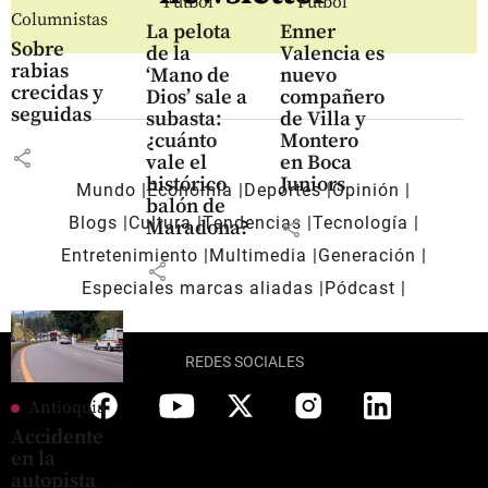
Fútbol
Fútbol
Columnistas
La pelota
Enner
Sobre
de la
Valencia es
rabias
‘Mano de
nuevo
crecidas y
Dios’ sale a
compañero
seguidas
subasta:
de Villa y
¿cuánto
Montero
share
vale el
en Boca
histórico
Juniors
Mundo
Economía
Deportes
Opinión
balón de
Blogs
Cultura
Tendencias
Tecnología
share
Maradona?
Entretenimiento
Multimedia
Generación
share
Especiales marcas aliadas
Pódcast
REDES SOCIALES
Antioquia
Accidente
en la
autopista