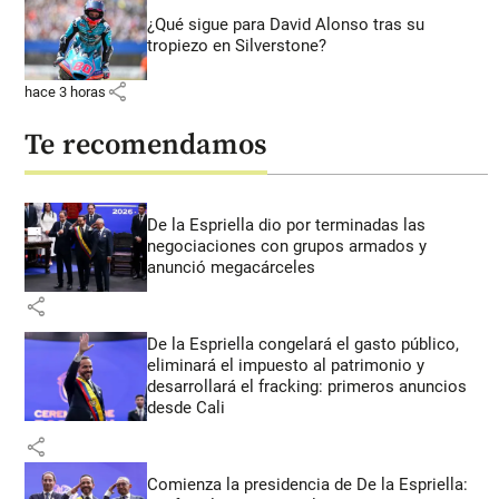
¿Qué sigue para David Alonso tras su
tropiezo en Silverstone?
share
hace 3 horas
Te recomendamos
De la Espriella dio por terminadas las
negociaciones con grupos armados y
anunció megacárceles
share
De la Espriella congelará el gasto público,
eliminará el impuesto al patrimonio y
desarrollará el fracking: primeros anuncios
desde Cali
share
Comienza la presidencia de De la Espriella: