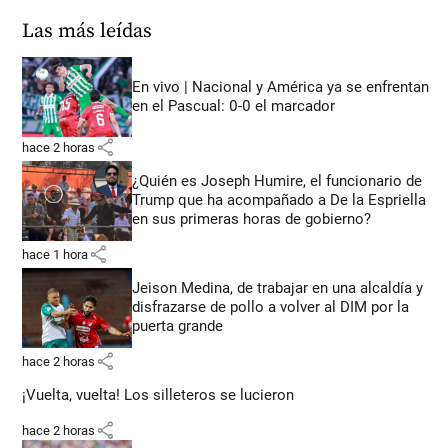
Las más leídas
En vivo | Nacional y América ya se enfrentan
en el Pascual: 0-0 el marcador
share
hace 2 horas
¿Quién es Joseph Humire, el funcionario de
Trump que ha acompañado a De la Espriella
en sus primeras horas de gobierno?
share
hace 1 hora
Jeison Medina, de trabajar en una alcaldía y
disfrazarse de pollo a volver al DIM por la
puerta grande
share
hace 2 horas
¡Vuelta, vuelta! Los silleteros se lucieron
share
hace 2 horas