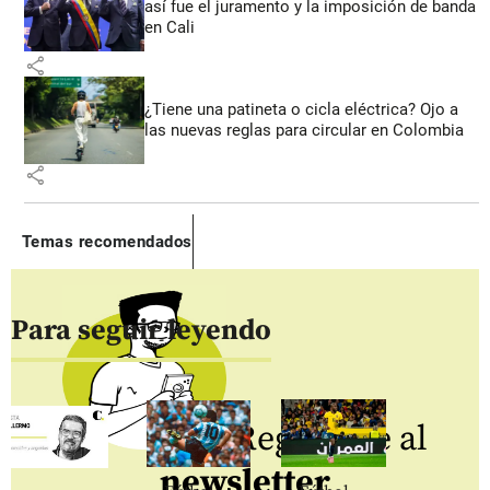
así fue el juramento y la imposición de banda
en Cali
share
¿Tiene una patineta o cicla eléctrica? Ojo a
las nuevas reglas para circular en Colombia
share
Temas recomendados
Para seguir leyendo
Regístrate al
newsletter