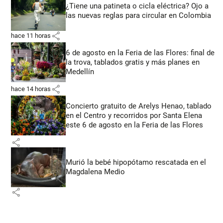
¿Tiene una patineta o cicla eléctrica? Ojo a
las nuevas reglas para circular en Colombia
share
hace 11 horas
6 de agosto en la Feria de las Flores: final de
la trova, tablados gratis y más planes en
Medellín
share
hace 14 horas
Concierto gratuito de Arelys Henao, tablado
en el Centro y recorridos por Santa Elena
este 6 de agosto en la Feria de las Flores
share
Murió la bebé hipopótamo rescatada en el
Magdalena Medio
share