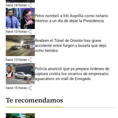
share
hace 18 horas
Petro nombró a Inti Asprilla como notario
interino a un día de dejar la Presidencia
share
hace 13 horas
Reabren el Túnel de Oriente tras grave
accidente entre furgón y buseta que dejó
ocho heridos
share
hace 13 horas
Policía anunció que ya prepara órdenes de
captura contra los sicarios de empresario
aguacatero en mall de Envigado
share
hace 15 horas
Te recomendamos