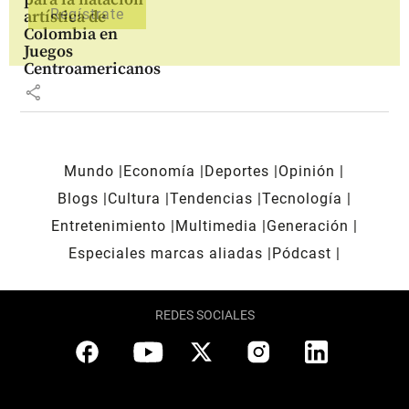
artística de
Colombia en
Juegos
Centroamericanos
share
Mundo
Economía
Deportes
Opinión
Blogs
Cultura
Tendencias
Tecnología
Entretenimiento
Multimedia
Generación
Especiales marcas aliadas
Pódcast
REDES SOCIALES