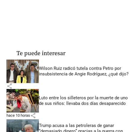
Te puede interesar
Wilson Ruiz radicó tutela contra Petro por
insubsistencia de Angie Rodríguez, ¿qué dijo?
share
Luto entre los silleteros por la muerte de uno
de sus niños: llevaba dos días desaparecido
share
hace 10 horas
Trump acusa a las petroleras de ganar
“demasiado dinero” gracias a la guerra con