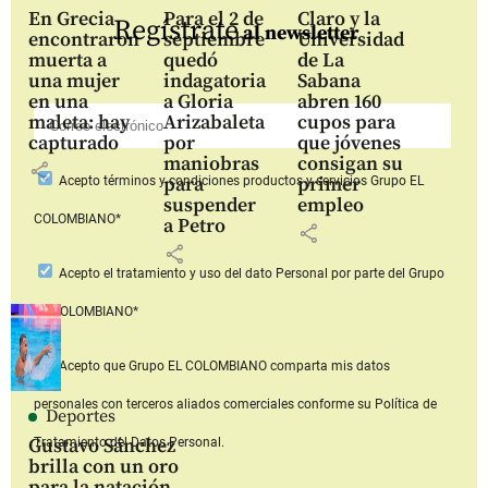
En Grecia
Para el 2 de
Claro y la
Regístrate
al newsletter
encontraron
septiembre
Universidad
muerta a
quedó
de La
una mujer
indagatoria
Sabana
en una
a Gloria
abren 160
maleta: hay
Arizabaleta
cupos para
capturado
por
que jóvenes
maniobras
consigan su
share
para
primer
Acepto
términos y condiciones productos y servicios
Grupo EL
suspender
empleo
COLOMBIANO*
a Petro
share
share
Acepto
el tratamiento y uso del dato Personal
por parte del Grupo
EL COLOMBIANO*
Acepto que Grupo EL COLOMBIANO
comparta mis datos
personales con terceros aliados comerciales
conforme su Política de
Deportes
Gustavo Sánchez
Tratamiento del Datos Personal.
brilla con un oro
para la natación