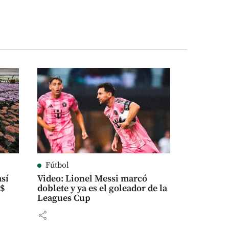
Fútbol
así
Video: Lionel Messi marcó
S$
doblete y ya es el goleador de la
Leagues Cup
share