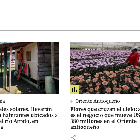
uia
Oriente Antioqueño
les solares, llevarán
Flores que cruzan el cielo: 
a habitantes ubicados a
es el negocio que mueve U
el río Atrato, en
380 millones en el Oriente
ia
antioqueño
share