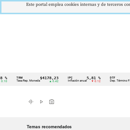
Este portal emplea cookies internas y de terceros con
$4178,23
5,81 %
12,
TRM
IPC
DTF
Cintillo
Tasa Rep. Moneda
Inflación anual
Dep. Término Fijo
▲ 0.42
▼ 0.12
▲
de
indicadores
graphic_eq
play_arrow
photo_camera
económicos
Colombia
Temas recomendados