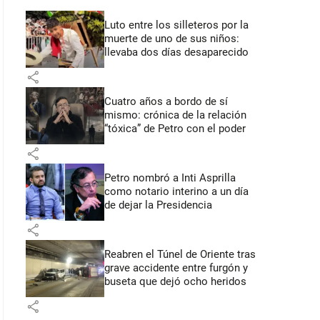
Luto entre los silleteros por la
muerte de uno de sus niños:
llevaba dos días desaparecido
share
Cuatro años a bordo de sí
mismo: crónica de la relación
“tóxica” de Petro con el poder
share
Petro nombró a Inti Asprilla
como notario interino a un día
de dejar la Presidencia
share
Reabren el Túnel de Oriente tras
grave accidente entre furgón y
buseta que dejó ocho heridos
share