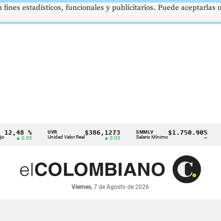
 fines estadísticos, funcionales y publicitarios. Puede aceptarlas
48 %
$386,1273
$1.750.905
UVR
SMMLV
BRENT
Unidad Valor Real
Salario Mínimo
Petróle
 0.05
▲ 0.03
—
Viernes
, 7 de Agosto de 2026