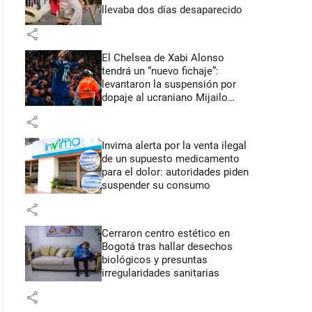
llevaba dos días desaparecido
share
El Chelsea de Xabi Alonso
tendrá un “nuevo fichaje”:
levantaron la suspensión por
dopaje al ucraniano Mijailo
Mudryk
share
Invima alerta por la venta ilegal
de un supuesto medicamento
para el dolor: autoridades piden
suspender su consumo
share
Cerraron centro estético en
Bogotá tras hallar desechos
biológicos y presuntas
irregularidades sanitarias
share