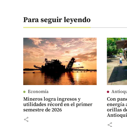
Para seguir leyendo
Economía
Antioq
Mineros logra ingresos y
Con pane
utilidades récord en el primer
energía 
semestre de 2026
orillas d
Antioqu
share
share