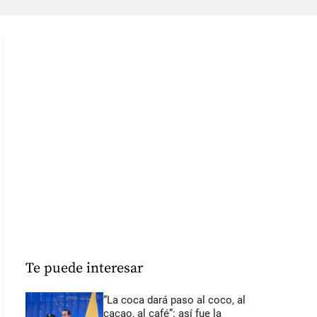
Te puede interesar
“La coca dará paso al coco, al
cacao, al café”: así fue la