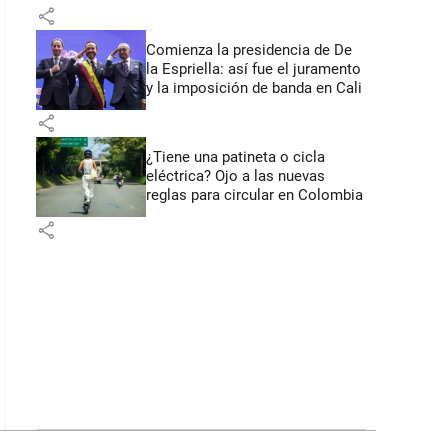
primeros anuncios desde Cali
share
Comienza la presidencia de De
la Espriella: así fue el juramento
y la imposición de banda en Cali
share
¿Tiene una patineta o cicla
eléctrica? Ojo a las nuevas
reglas para circular en Colombia
share