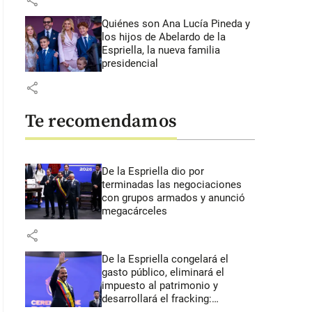
share
Quiénes son Ana Lucía Pineda y
los hijos de Abelardo de la
Espriella, la nueva familia
presidencial
share
Te recomendamos
De la Espriella dio por
terminadas las negociaciones
con grupos armados y anunció
megacárceles
share
De la Espriella congelará el
gasto público, eliminará el
impuesto al patrimonio y
desarrollará el fracking: