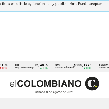
 fines estadísticos, funcionales y publicitarios. Puede aceptarlas
12,48 %
$386,1273
$
DTF
UVR
SMMLV
Dep. Término Fijo
Unidad Valor Real
Salario Mínimo
▲ 0.05
▲ 0.03
Sábado
, 8 de Agosto de 2026