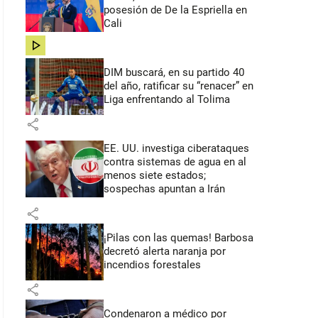
posesión de De la Espriella en
Cali
share
DIM buscará, en su partido 40
del año, ratificar su “renacer” en
Liga enfrentando al Tolima
share
EE. UU. investiga ciberataques
contra sistemas de agua en al
menos siete estados;
sospechas apuntan a Irán
share
¡Pilas con las quemas! Barbosa
decretó alerta naranja por
incendios forestales
share
Condenaron a médico por