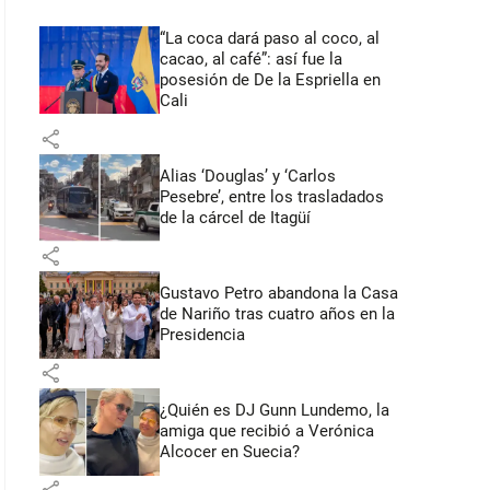
“La coca dará paso al coco, al
cacao, al café”: así fue la
posesión de De la Espriella en
Cali
share
Alias ‘Douglas’ y ‘Carlos
Pesebre’, entre los trasladados
de la cárcel de Itagüí
share
Gustavo Petro abandona la Casa
de Nariño tras cuatro años en la
Presidencia
share
¿Quién es DJ Gunn Lundemo, la
amiga que recibió a Verónica
Alcocer en Suecia?