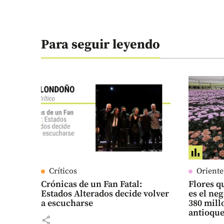
Para seguir leyendo
Críticos
Orient
Crónicas de un Fan Fatal:
Flores qu
Estados Alterados decide volver
es el ne
a escucharse
380 mill
antioqu
share