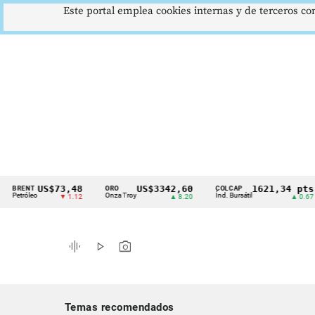
Este portal emplea cookies internas y de terceros con
US$73,48
US$3342,60
1621,34 pts
NT
ORO
COLCAP
U
Cintillo
leo
Onza Troy
Índ. Bursátil
Dó
▼ 1.12
▲ 8.20
▲ 0.67
de
indicadores
graphic_eq
play_arrow
photo_camera
económicos
Colombia
Temas recomendados