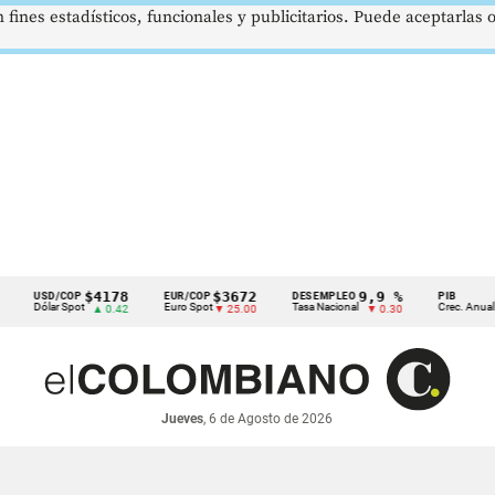
 fines estadísticos, funcionales y publicitarios. Puede aceptarlas
$4178
$3672
9,9 %
2,8 %
SD/COP
EUR/COP
DESEMPLEO
PIB
lar Spot
Euro Spot
Tasa Nacional
Crec. Anual
▲ 0.42
▼ 25.00
▼ 0.30
▲ 0.10
Jueves
, 6 de Agosto de 2026