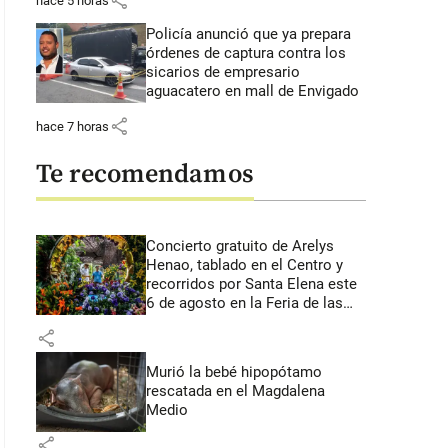
share
hace 5 horas
Policía anunció que ya prepara
órdenes de captura contra los
sicarios de empresario
aguacatero en mall de Envigado
share
hace 7 horas
Te recomendamos
Concierto gratuito de Arelys
Henao, tablado en el Centro y
recorridos por Santa Elena este
6 de agosto en la Feria de las
Flores
share
Murió la bebé hipopótamo
rescatada en el Magdalena
Medio
share