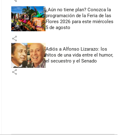
¿Aún no tiene plan? Conozca la
programación de la Feria de las
Flores 2026 para este miércoles
5 de agosto
share
Adiós a Alfonso Lizarazo: los
hitos de una vida entre el humor,
el secuestro y el Senado
share