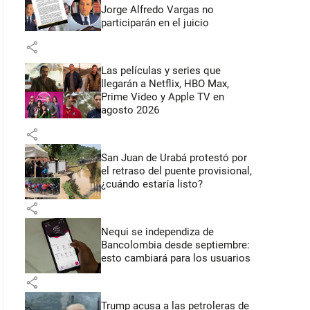
Jorge Alfredo Vargas no
participarán en el juicio
share
Las películas y series que
llegarán a Netflix, HBO Max,
Prime Video y Apple TV en
agosto 2026
share
San Juan de Urabá protestó por
el retraso del puente provisional,
¿cuándo estaría listo?
share
Nequi se independiza de
Bancolombia desde septiembre:
esto cambiará para los usuarios
share
Trump acusa a las petroleras de