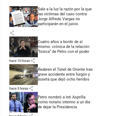
Sale a la luz la razón por la que
las víctimas del caso contra
Jorge Alfredo Vargas no
participarán en el juicio
share
Cuatro años a bordo de sí
mismo: crónica de la relación
“tóxica” de Petro con el poder
share
hace 10 horas
Reabren el Túnel de Oriente tras
grave accidente entre furgón y
buseta que dejó ocho heridos
share
hace 5 horas
Petro nombró a Inti Asprilla
como notario interino a un día
de dejar la Presidencia