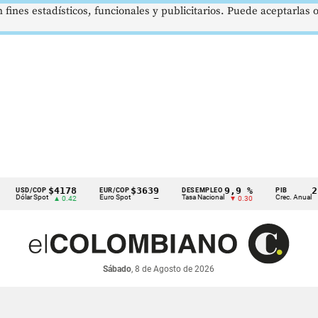
 fines estadísticos, funcionales y publicitarios. Puede aceptarlas
$4178
$3639
9,9 %
2,8 %
D/COP
EUR/COP
DESEMPLEO
PIB
lar Spot
Euro Spot
Tasa Nacional
Crec. Anual
▲ 0.42
—
▼ 0.30
▲ 0.10
Sábado
, 8 de Agosto de 2026