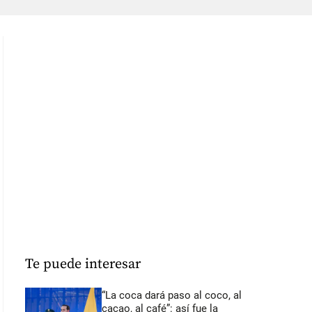
Te puede interesar
“La coca dará paso al coco, al
cacao, al café”: así fue la