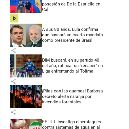
posesión de De la Espriella en
Cali
share
A sus 80 años, Lula confirma
que buscará un cuarto mandato
como presidente de Brasil
share
DIM buscará, en su partido 40
del año, ratificar su “renacer” en
Liga enfrentando al Tolima
share
¡Pilas con las quemas! Barbosa
decretó alerta naranja por
incendios forestales
share
EE. UU. investiga ciberataques
contra sistemas de agua en al