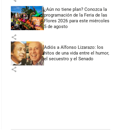
¿Aún no tiene plan? Conozca la
programación de la Feria de las
Flores 2026 para este miércoles
5 de agosto
share
Adiós a Alfonso Lizarazo: los
hitos de una vida entre el humor,
el secuestro y el Senado
share