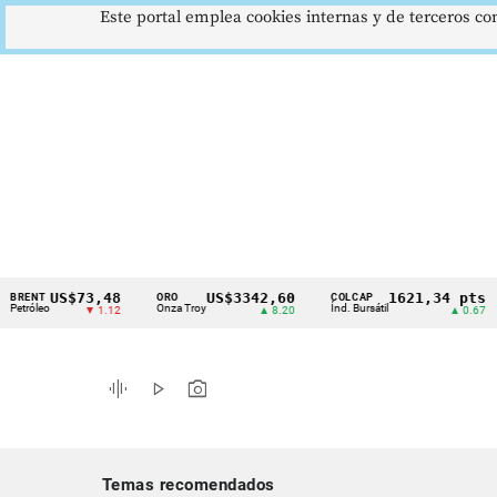
Este portal emplea cookies internas y de terceros con
US$73,48
US$3342,60
1621,34 pts
T
ORO
COLCAP
US
Cintillo
leo
Onza Troy
Índ. Bursátil
Dó
▼ 1.12
▲ 8.20
▲ 0.67
de
indicadores
graphic_eq
play_arrow
photo_camera
económicos
Colombia
Temas recomendados