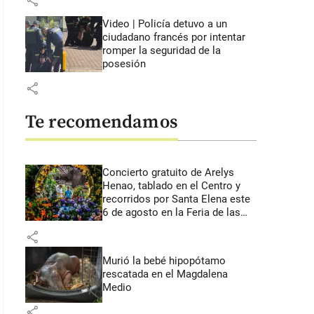
share
Video | Policía detuvo a un
ciudadano francés por intentar
romper la seguridad de la
posesión
share
Te recomendamos
Concierto gratuito de Arelys
Henao, tablado en el Centro y
recorridos por Santa Elena este
6 de agosto en la Feria de las
Flores
share
Murió la bebé hipopótamo
rescatada en el Magdalena
Medio
share