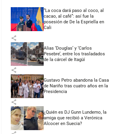
“La coca dará paso al coco, al
cacao, al café”: así fue la
posesión de De la Espriella en
Cali
share
Alias ‘Douglas’ y ‘Carlos
Pesebre’, entre los trasladados
de la cárcel de Itagüí
share
Gustavo Petro abandona la Casa
de Nariño tras cuatro años en la
Presidencia
share
¿Quién es DJ Gunn Lundemo, la
amiga que recibió a Verónica
Alcocer en Suecia?