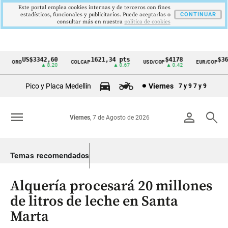
Este portal emplea cookies internas y de terceros con fines
estadísticos, funcionales y publicitarios. Puede aceptarlas o
CONTINUAR
consultar más en nuestra
politica de cookies
US$3342,60
1621,34 pts
$4178
$367
ORO
COLCAP
USD/COP
EUR/COP
Cintillo
▲ 8.20
▲ 0.67
▲ 0.42
de
Pico y Placa Medellín
Viernes
7 y 9
7 y 9
indicadores
económicos
menu
person
search
Viernes
, 7 de Agosto de 2026
Colombia
Temas recomendados
Alquería procesará 20 millones
de litros de leche en Santa
Marta