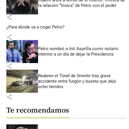
la relación “tóxica” de Petro con el poder
share
¿Para dónde va a coger Petro?
share
Petro nombró a Inti Asprilla como notario
interino a un día de dejar la Presidencia
share
Reabren el Túnel de Oriente tras grave
accidente entre furgón y buseta que dejó
ocho heridos
share
Te recomendamos