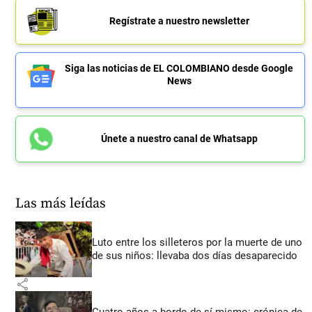
Regístrate a nuestro newsletter
Siga las noticias de EL COLOMBIANO desde Google
News
Únete a nuestro canal de Whatsapp
Las más leídas
Luto entre los silleteros por la muerte de uno
de sus niños: llevaba dos días desaparecido
share
Cuatro años a bordo de sí mismo: crónica de