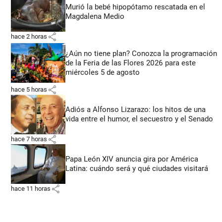
Murió la bebé hipopótamo rescatada en el
Magdalena Medio
share
hace 2 horas
¿Aún no tiene plan? Conozca la programación
de la Feria de las Flores 2026 para este
miércoles 5 de agosto
share
hace 5 horas
Adiós a Alfonso Lizarazo: los hitos de una
vida entre el humor, el secuestro y el Senado
share
hace 7 horas
Papa León XIV anuncia gira por América
Latina: cuándo será y qué ciudades visitará
share
hace 11 horas