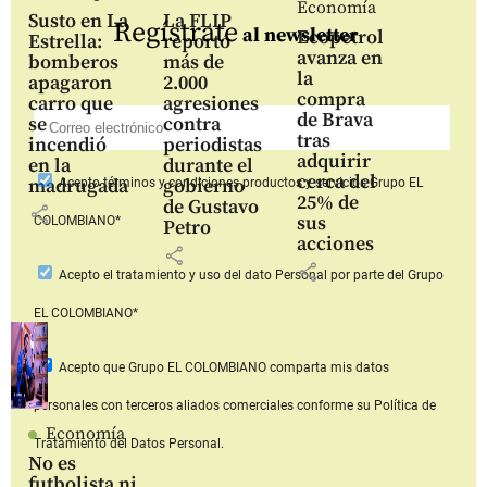
Economía
Susto en La
La FLIP
Regístrate
al newsletter
Ecopetrol
Estrella:
reportó
avanza en
bomberos
más de
la
apagaron
2.000
compra
carro que
agresiones
de Brava
se
contra
tras
incendió
periodistas
adquirir
en la
durante el
cerca del
madrugada
gobierno
Acepto
términos y condiciones productos y servicios
Grupo EL
25% de
de Gustavo
share
sus
COLOMBIANO*
Petro
acciones
share
share
Acepto
el tratamiento y uso del dato Personal
por parte del Grupo
EL COLOMBIANO*
Acepto que Grupo EL COLOMBIANO
comparta mis datos
personales con terceros aliados comerciales
conforme su Política de
Economía
Tratamiento del Datos Personal.
No es
futbolista ni