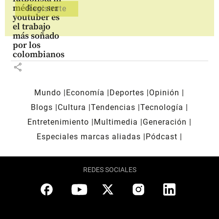
médico: ser
youtuber es
el trabajo
más soñado
por los
colombianos
share
Mundo
Economía
Deportes
Opinión
Blogs
Cultura
Tendencias
Tecnología
Entretenimiento
Multimedia
Generación
Especiales marcas aliadas
Pódcast
REDES SOCIALES