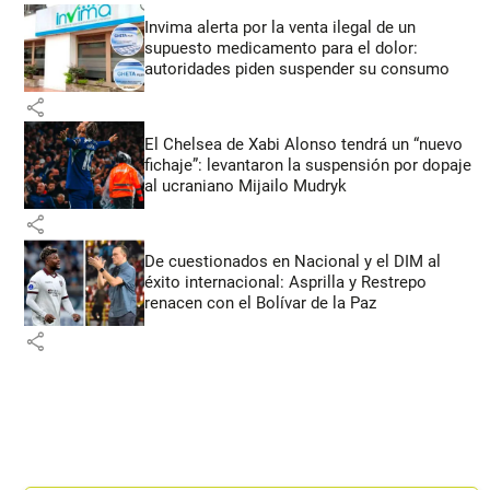
Invima alerta por la venta ilegal de un
supuesto medicamento para el dolor:
autoridades piden suspender su consumo
share
El Chelsea de Xabi Alonso tendrá un “nuevo
fichaje”: levantaron la suspensión por dopaje
al ucraniano Mijailo Mudryk
share
De cuestionados en Nacional y el DIM al
éxito internacional: Asprilla y Restrepo
renacen con el Bolívar de la Paz
share