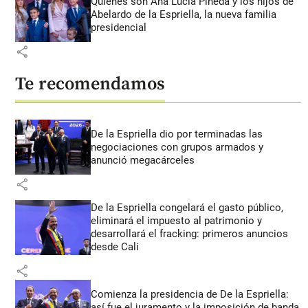
Quiénes son Ana Lucía Pineda y los hijos de
Abelardo de la Espriella, la nueva familia
presidencial
share
Te recomendamos
De la Espriella dio por terminadas las
negociaciones con grupos armados y
anunció megacárceles
share
De la Espriella congelará el gasto público,
eliminará el impuesto al patrimonio y
desarrollará el fracking: primeros anuncios
desde Cali
share
Comienza la presidencia de De la Espriella:
así fue el juramento y la imposición de banda