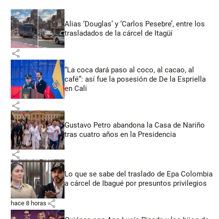
Alias ‘Douglas’ y ‘Carlos Pesebre’, entre los
trasladados de la cárcel de Itagüí
share
“La coca dará paso al coco, al cacao, al
café”: así fue la posesión de De la Espriella
en Cali
share
Gustavo Petro abandona la Casa de Nariño
tras cuatro años en la Presidencia
share
Lo que se sabe del traslado de Epa Colombia
a cárcel de Ibagué por presuntos privilegios
share
hace 8 horas