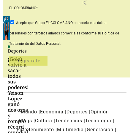
share
EL COLOMBIANO*
Acepto que Grupo EL COLOMBIANO
comparta mis datos
personales con terceros aliados comerciales
conforme su Política de
Tratamiento del Datos Personal.
Deportes
¡Gokú
volvió a
sacar
todos
sus
poderes!
Yeison
López
ganó
dos oros
Mundo
Economía
Deportes
Opinión
y
Blogs
Cultura
Tendencias
Tecnología
rompió
récord
Entretenimiento
Multimedia
Generación
mundial