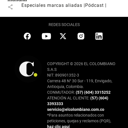
Especiales marcas aliadas
Pódcast
share
REDES SOCIALES
COPYRIGHT © 2026 EL COLOMBIANO
S.A.S
NIT: 890901352-3
Carrera 48 N° 30 Sur - 119, Envigado,
Antioquia, Colombia.
CONMUTADOR:
(57) (604) 3315252
ATENCIÓN AL CLIENTE:
(57) (604)
3393333
servicio@elcolombiano.com.co
*Para asuntos relacionados con
peticiones, quejas y reclamos (PQR),
haz clic aquí