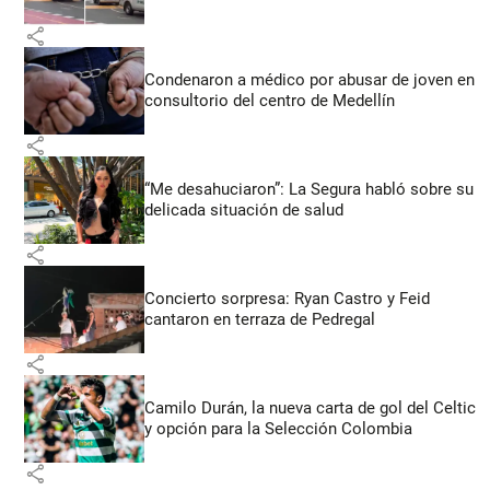
share
Condenaron a médico por abusar de joven en
consultorio del centro de Medellín
share
“Me desahuciaron”: La Segura habló sobre su
delicada situación de salud
share
Concierto sorpresa: Ryan Castro y Feid
cantaron en terraza de Pedregal
share
Camilo Durán, la nueva carta de gol del Celtic
y opción para la Selección Colombia
share