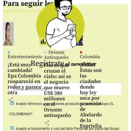
Para seguir leyendo
Oriente
Entretenimiento
Colombia
Antioqueño
Regístrate
al newsletter
¡Está muy
¡Pilas!
Flores que
cambiada!
Estas son
cruzan el
Epa Colombia
las
cielo: así es
reapareció en
ciudades
el negocio
redes y parece
donde
que mueve
otra
hay ley
US$ 380
seca por
millones
share
posesión
en el
Acepto
términos y condiciones productos y servicios
Grupo EL
de
Oriente
Abelardo
COLOMBIANO*
antioqueño
de la
share
Espriella
Acepto
el tratamiento y uso del dato Personal
por parte del Grupo