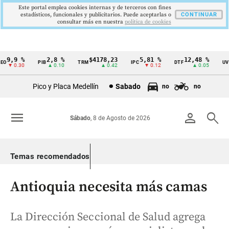
Este portal emplea cookies internas y de terceros con fines
estadísticos, funcionales y publicitarios. Puede aceptarlas o
CONTINUAR
consultar más en nuestra
politica de cookies
9,9 %
2,8 %
$4178,23
5,81 %
12,48 %
$
PIB
TRM
IPC
DTF
UVR
Cintillo
▼ 0.30
▲ 0.10
▲ 0.42
▼ 0.12
▲ 0.05
de
Pico y Placa Medellín
Sabado
no
no
indicadores
económicos
menu
person
search
Sábado
, 8 de Agosto de 2026
Colombia
Temas recomendados
Antioquia necesita más camas
La Dirección Seccional de Salud agrega