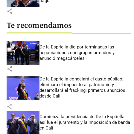
Itagüí
share
Te recomendamos
De la Espriella dio por terminadas las
negociaciones con grupos armados y
anunció megacárceles
share
De la Espriella congelará el gasto público,
eliminará el impuesto al patrimonio y
desarrollará el fracking: primeros anuncios
desde Cali
share
Comienza la presidencia de De la Espriella:
así fue el juramento y la imposición de banda
en Cali