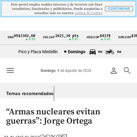
Este portal emplea cookies internas y de terceros con fines
estadísticos, funcionales y publicitarios. Puede aceptarlas o
CONTINUAR
consultar más en nuestra
politica de cookies
US$3342,60
1621,34 pts
$4178
$364
ORO
COLCAP
USD/COP
EUR/COP
Cintillo
▲ 8.20
▲ 0.67
▲ 0.42
de
Pico y Placa Medellín
Domingo
no
no
indicadores
económicos
menu
person
search
Domingo
, 9 de Agosto de 2026
Colombia
Temas recomendados
“Armas nucleares evitan
guerras”: Jorge Ortega