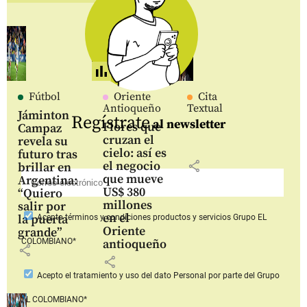
Fútbol
Oriente
Cita
Antioqueño
Textual
Jáminton
Regístrate
al newsletter
Flores que
Campaz
cruzan el
revela su
cielo: así es
futuro tras
share
el negocio
brillar en
que mueve
Argentina:
US$ 380
“Quiero
millones
salir por
en el
la puerta
Acepto
términos y condiciones productos y servicios
Grupo EL
Oriente
grande”
COLOMBIANO*
antioqueño
share
share
Acepto
el tratamiento y uso del dato Personal
por parte del Grupo
EL COLOMBIANO*