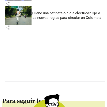
share
¿Tiene una patineta o cicla eléctrica? Ojo a
las nuevas reglas para circular en Colombia
share
Para seguir leyendo