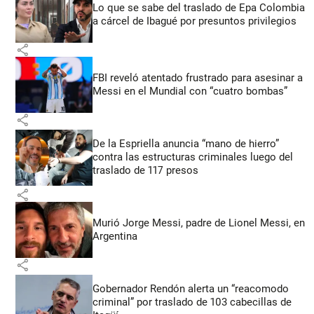
Lo que se sabe del traslado de Epa Colombia
a cárcel de Ibagué por presuntos privilegios
share
FBI reveló atentado frustrado para asesinar a
Messi en el Mundial con “cuatro bombas”
share
De la Espriella anuncia “mano de hierro”
contra las estructuras criminales luego del
traslado de 117 presos
share
Murió Jorge Messi, padre de Lionel Messi, en
Argentina
share
Gobernador Rendón alerta un “reacomodo
criminal” por traslado de 103 cabecillas de