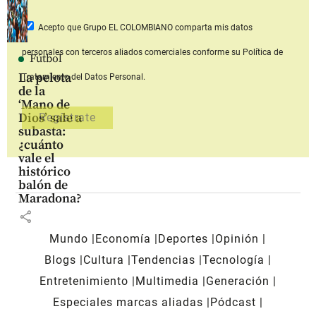
Acepto que Grupo EL COLOMBIANO
comparta mis datos
personales con terceros aliados comerciales
conforme su Política de
Fútbol
La pelota
Tratamiento del Datos Personal.
de la
‘Mano de
Dios’ sale a
subasta:
¿cuánto
vale el
histórico
balón de
Maradona?
share
Mundo
Economía
Deportes
Opinión
Blogs
Cultura
Tendencias
Tecnología
Entretenimiento
Multimedia
Generación
Especiales marcas aliadas
Pódcast